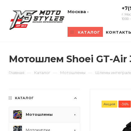
+7(
Москва
г. Мо
10:00
КАТАЛОГ
КОНТАКТ
Мотошлем Shoei GT-Air
—
—
—
Главная
Каталог
Мотошлемы
Шлемы интеграл
КАТАЛОГ
Акция
-36%
Мотошлемы
Мотокуртки