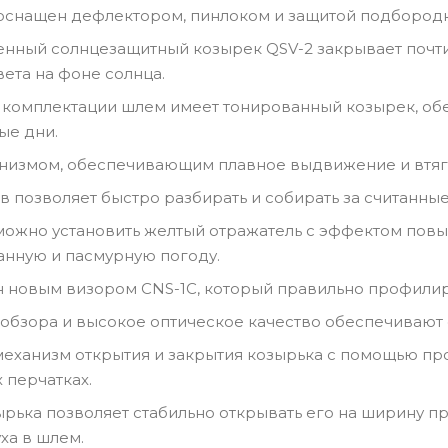
 оснащен дефлектором, пинлоком и защитой подбородк
нный солнцезащитный козырек QSV-2 закрывает почти 
ета на фоне солнца.
 комплектации шлем имеет тонированный козырек, об
ые дни.
низмом, обеспечивающим плавное выдвижение и втяг
в позволяет быстро разбирать и собирать за считанны
ожно установить желтый отражатель с эффектом повы
манную и пасмурную погоду.
 новым визором CNS-1C, который правильно профилир
обзора и высокое оптическое качество обеспечивают 
еханизм открытия и закрытия козырька с помощью пр
 перчатках.
рька позволяет стабильно открывать его на ширину п
ха в шлем.