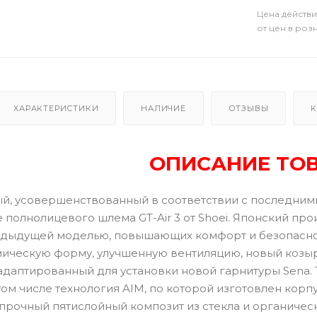
Цена действи
от цен в роз
ХАРАКТЕРИСТИКИ
НАЛИЧИЕ
ОТЗЫВЫ
К
ОПИСАНИЕ ТО
ый, усовершенствованный в соответствии с последними
 полнолицевого шлема GT-Air 3 от Shoei. Японский пр
дыдущей моделью, повышающих комфорт и безопаснос
ическую форму, улучшенную вентиляцию, новый козыр
 адаптированный для установки новой гарнитуры
Sena
.
ом числе технология AIM, по которой изготовлен корпу
прочный пятислойный композит из стекла и органическ