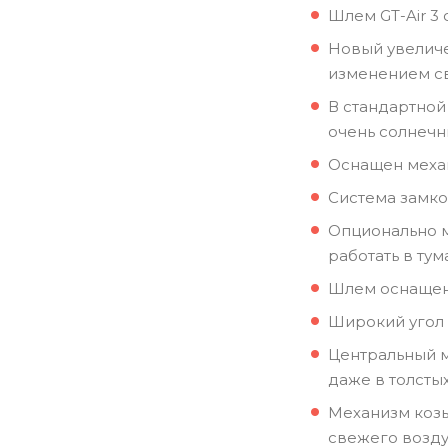
Шлем GT-Air 3
Новый увеличе
изменением св
В стандартной
очень солнечн
Оснащен меха
Система замко
Опционально м
работать в ту
Шлем оснащен
Широкий угол 
Центральный м
даже в толстых
Механизм козы
свежего возду