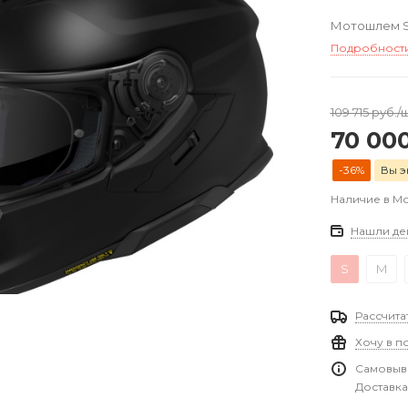
Мотошлем Sh
Подробност
109 715
руб.
/
70 00
-36%
Вы э
Наличие в М
Нашли де
S
M
Рассчита
Хочу в п
Самовыво
Доставка