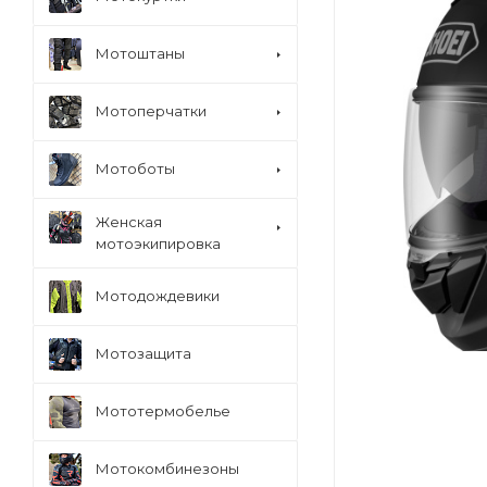
Мотоштаны
Мотоперчатки
Мотоботы
Женская
мотоэкипировка
Мотодождевики
Мотозащита
Мототермобелье
Мотокомбинезоны