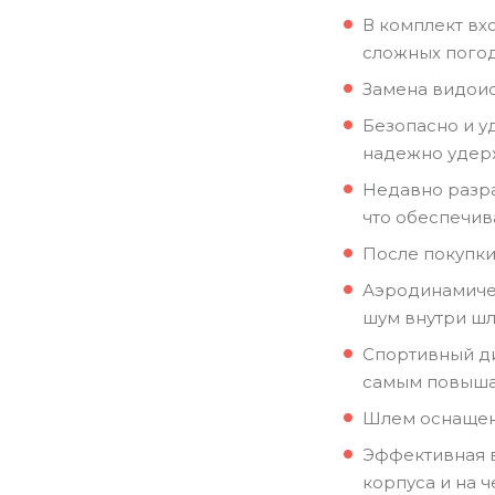
В комплект вх
сложных погод
Замена видоис
Безопасно и у
надежно удерж
Недавно разра
что обеспечив
После покупки
Аэродинамиче
шум внутри шл
Спортивный ди
самым повышая
Шлем оснащен
Эффективная в
корпуса и на 