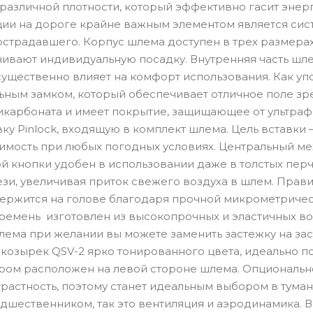
 различной плотности, который эффективно гасит эне
ции на дороге крайне важным элементом является сис
острадавшего. Корпус шлема доступен в трех размерах
ивают индивидуальную посадку. Внутренняя часть шл
существенно влияет на комфорт использования. Как у
ьным замком, который обеспечивает отличное поле зре
икарбоната и имеет покрытие, защищающее от ультра
ку Pinlock, входящую в комплект шлема. Цель вставки
имость при любых погодных условиях. Центральный ме
 кнопки удобен в использовании даже в толстых перч
зи, увеличивая приток свежего воздуха в шлем. Прави
ржится на голове благодаря прочной микрометрическ
емень изготовлен из высокопрочных и эластичных вол
лема при желании вы можете заменить застежку на за
козырек QSV-2 ярко тонированного цвета, идеально п
ром расположен на левой стороне шлема. Опциональн
трастность, поэтому станет идеальным выбором в тума
дшественником, так это вентиляция и аэродинамика. 