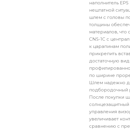
наполнитель EPS
нештатной ситуа
шлем с головы п
толщины обеспеч
материалов, что 
CNS-1C с централ
к царапинам пол
прикрепить встав
достаточную вид
профилированной
по ширине проре
Шлем надежно де
подбородочный р
После покупки ш
солнцезащитный 
управления визо
увеличивает кон
сравнению с пре