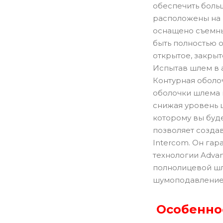
обеспечить больш
расположены на 
оснащено съемны
быть полностью 
открытое, закрыт
Испытав шлем в 
Контурная оболо
оболочки шлема 
снижая уровень 
которому вы буд
позволяет созда
Intercom. Он га
технологии Advan
полнолицевой шл
шумоподавление
Особенно