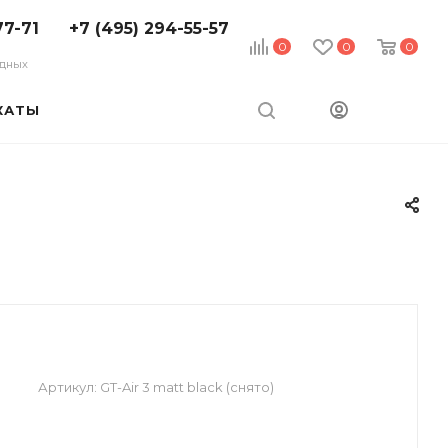
77-71
+7 (495) 294-55-57
0
0
0
ходных
КАТЫ
Артикул:
GT-Air 3 matt black (снято)