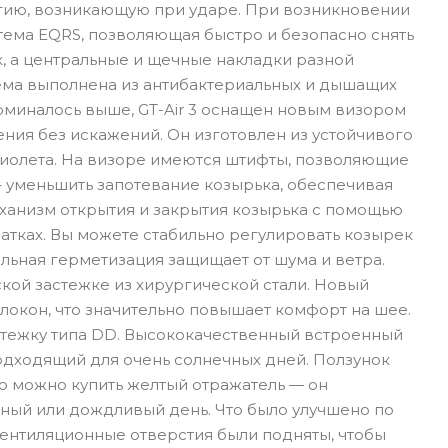
ргию, возникающую при ударе. При возникновении
тема EQRS, позволяющая быстро и безопасно снять
, а центральные и щечные накладки разной
ема выполнена из антибактериальных и дышащих
поминалось выше, GT-Air 3 оснащен новым визором
ния без искажений. Он изготовлен из устойчивого
фиолета. На визоре имеются штифты, позволяющие
 – уменьшить запотевание козырька, обеспечивая
ханизм открытия и закрытия козырька с помощью
атках. Вы можете стабильно регулировать козырек
льная герметизация защищает от шума и ветра.
ой застежке из хирургической стали. Новый
окон, что значительно повышает комфорт на шее.
стежку типа DD. Высококачественный встроенный
одходящий для очень солнечных дней. Ползунок
о можно купить желтый отражатель — он
нный или дождливый день. Что было улучшено по
Вентиляционные отверстия были подняты, чтобы