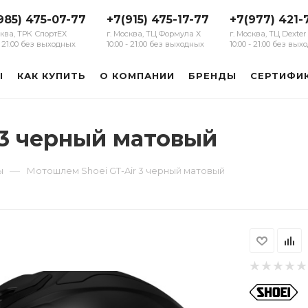
985) 475-07-77
+7(915) 475-17-77
+7(977) 421-
сква, ТРК СпортЕХ
г. Москва, ТЦ Формула Х
г. Москва, ТЦ Dexter
 - 21:00 без выходных
10:00 - 21:00 без выходных
10:00 - 21:00 без вы
Ы
КАК КУПИТЬ
О КОМПАНИИ
БРЕНДЫ
СЕРТИФИ
 3 черный матовый
—
ы
Мотошлем Shoei GT-Air 3 черный матовый