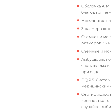
Оболочка AIM (
благодаря чем
Наполнитель и
3 размера корп
Съемная и мою
размеров XS и
Съемные и моющ
Амбушюры, пом
часть шлема и
при езде.
E.Q.R.S. Сист
медицинским с
Сертифицирова
количество то
случайно выби