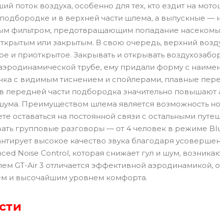
ий поток воздуха, особенно для тех, кто ездит на мот
подбородке и в верхней части шлема, а выпускные — н
м фильтром, предотвращающим попадание насекомых в
открытым или закрытым. В свою очередь, верхний возд
ое и приоткрытое. Закрывать и открывать воздухозаб
аэродинамической трубе, ему придали форму с наиме
чка с видимым тиснением и спойлерами, плавные пер
в передней части подбородка значительно повышают
шума. Преимуществом шлема является возможность нос
ете оставаться на постоянной связи с остальными пут
вать групповые разговоры — от 4 человек в режиме Bl
рантирует высокое качество звука благодаря усоверш
ced Noise Control, которая снижает гул и шум, возни
ем GT-Air 3 отличается эффективной аэродинамикой, 
м и высочайшим уровнем комфорта.
сти