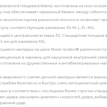
Advanced Integrated Matrix) изготовлена из многослой
у она обеспечивает идеальный баланс между гибкость
з пенополистирола различной плотности позволяет пр
уса, соответствующие размерам: XS-M, L, XL-XXL.
щаяся центральная вставка 3D. Стандартная толщина вс
 5 мм для размеров XXL.
иеся накладки на щеки Noise Isolator® различной толщи
ещенные в карманы для наушников внутренней связи
зготовлена из дружественных и антибактериальных м
ема аварийного снятия щечной накладки является важ
лужбам безопасно и быстро снять мотоциклетный шле
но в соответствии с последним более строгим станда
чек удара, расширен диапазон скоростей удара, доба
раемый удар.