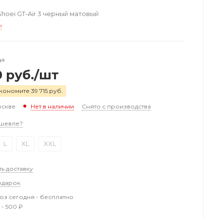
oei GT-Air 3 черный матовый
и
шт
0
руб.
/шт
кономите 39 715 руб.
оскве
Снято с производства
Нет в наличии
шевле?
L
XL
XXL
ть доставку
одарок
з сегодня - бесплатно
 - 500 ₽