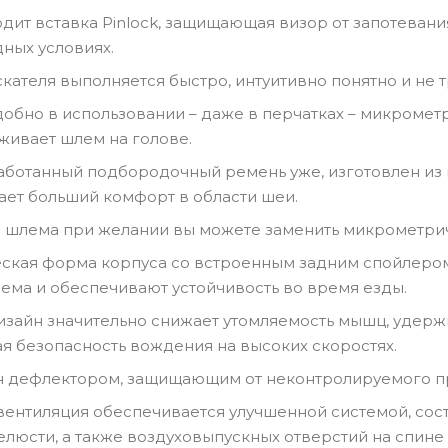
одит вставка Pinlock, защищающая визор от запотеван
ных условиях.
кателя выполняется быстро, интуитивно понятно и не 
добно в использовании – даже в перчатках – микромет
ивает шлем на голове.
ботанный подбородочный ремень уже, изготовлен из 
ает больший комфорт в области шеи.
 шлема при желании вы можете заменить микрометриче
ская форма корпуса со встроенным задним спойлером
ема и обеспечивают устойчивость во время езды.
зайн значительно снижает утомляемость мышц, удерж
 безопасность вождения на высоких скоростях.
 дефлектором, защищающим от неконтролируемого пр
ентиляция обеспечивается улучшенной системой, сост
челюсти, а также воздуховыпускных отверстий на спин