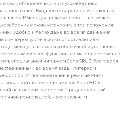
оциклах с обтекателями. Воздухозаборники
а спине и шее. Входное отверстие для челюстей
 шлем. Имеет два режима работы, т.е. может
ухозаборник можно установить в три положения:
орники удобно и легко даже во время движения.
ньшим аэроакустическим сопротивлением.
еходы между козырьком и оболочкой и утончение
 аэродинамические функции шлема, одновременно
ить специальный интерком Sena SRL 3, благодаря
ешественниками во время езды. Интерком
uetooth до 24 пользователей в режиме Mesh
енствованной системе динамиков Sena HD и
кающий на высоких скоростях. Представленный
отличной вентиляцией, максимальным