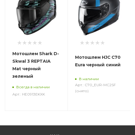
Мотошлем Shark D-
Мотошлем HJC C70
Skwal 3 REPTAIA
Eura черный синий
Mat черный
зеленый
В наличии
Арт.: C70_EUR-MC2SF
Всегда в наличии
(снято)
Арт.: HE0913EKXK