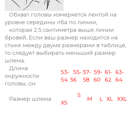
Обхват головы измеряется лентой на
уровне середины лба по линии,
которая 2.5 сантиметра выше линии
бровей. Если ваш размер находится на
стыке между двумя размерами в таблице,
то следует выбирать меньший размер
шлема.
Длина
53-
55-
57-
59-
61-
63-
окружности
54
56
58
60
62
64
головы, см
S
Размер шлема
M
L
XL
XXL
XS