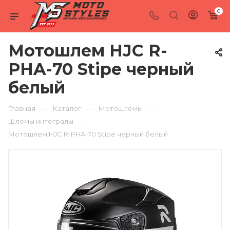
0
Мотошлем HJC R-
PHA-70 Stipe черный
белый
—
—
—
Главная
Каталог
Мотошлемы
—
Шлемы интегралы
Мотошлем HJC R-PHA-70 Stipe черный белый