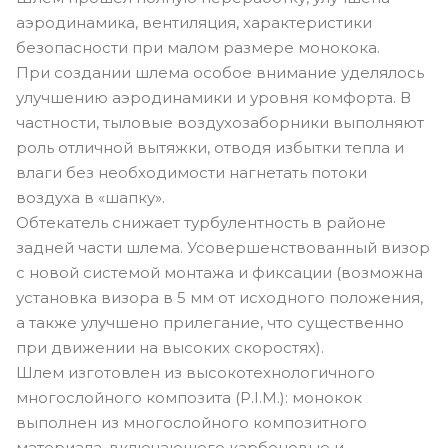
аэродинамика, вентиляция, характеристики
безопасности при малом размере монокока.
При создании шлема особое внимание уделялось
улучшению аэродинамики и уровня комфорта. В
частности, тыловые воздухозаборники выполняют
роль отличной вытяжки, отводя избытки тепла и
влаги без необходимости нагнетать потоки
воздуха в «шапку».
Обтекатель снижает турбулентность в районе
задней части шлема. Усовершенствованный визор
с новой системой монтажа и фиксации (возможна
установка визора в 5 мм от исходного положения,
а также улучшено прилегание, что существенно
при движении на высоких скоростях).
Шлем изготовлен из высокотехнологичного
многослойного композита (P.I.M.): монокок
выполнен из многослойного композитного
материала, включающего карбоновые и