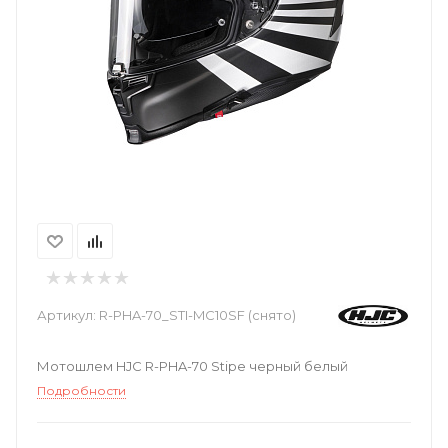
Артикул:
R-PHA-70_STI-MC10SF (снято)
Мотошлем HJC R-PHA-70 Stipe черный белый
Подробности