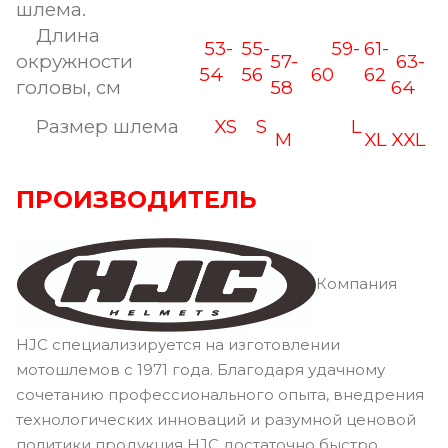
шлема.
Длина
53-
55-
59-
61-
окружности
57-
63-
54
56
60
62
головы, см
58
64
Размер шлема
XS
S
L
M
XL
XXL
ПРОИЗВОДИТЕЛЬ
Компания
HJC специализируется на изготовлении
мотошлемов с 1971 года. Благодаря удачному
сочетанию профессионального опыта, внедрения
технологических инноваций и разумной ценовой
политики продукция HJC достаточно быстро