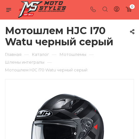
0
Мотошлем HJC I70
Watu черный серый
—
—
—
Главная
Каталог
Мотошлемы
—
Шлемы интегралы
Мотошлем HJC I70 Watu черный серый