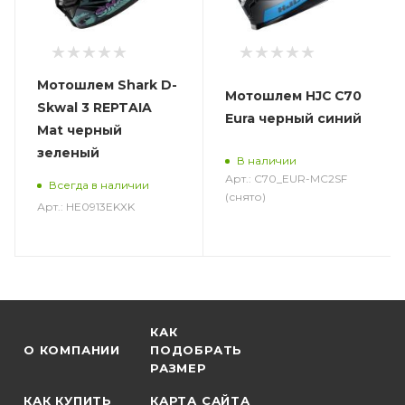
Мотошлем Shark D-
Мотошлем HJC C70
Skwal 3 REPTAIA
Eura черный синий
Mat черный
зеленый
В наличии
Арт.: C70_EUR-MC2SF
Всегда в наличии
(снято)
Арт.: HE0913EKXK
КАК
О КОМПАНИИ
ПОДОБРАТЬ
РАЗМЕР
КАК КУПИТЬ
КАРТА САЙТА