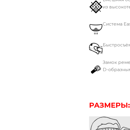
из высокот
Cистема Eas
Быстросъём
Замок рем
D-образным
РАЗМЕРЫ: