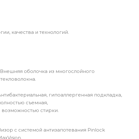
и, качества и технологий.
Внешняя оболочка из многослойного
стекловолокна.
Антибактериальная, гипоаллергенная подкладка,
полностью съемная,
с возможностью стирки.
Визор с системой антизапотевания Pinlock
axVision.