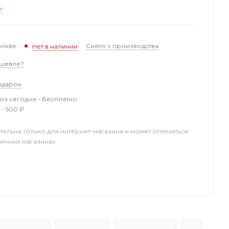
и
оскве
Снято с производства
Нет в наличии
шевле?
одарок
з сегодня - бесплатно
 - 500 ₽
тельна только для интернет-магазина и может отличаться
ничных магазинах