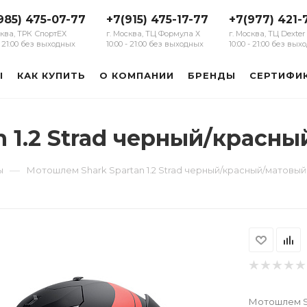
985) 475-07-77
+7(915) 475-17-77
+7(977) 421-
сква, ТРК СпортЕХ
г. Москва, ТЦ Формула Х
г. Москва, ТЦ Dexter
 - 21:00 без выходных
10:00 - 21:00 без выходных
10:00 - 21:00 без вы
Ы
КАК КУПИТЬ
О КОМПАНИИ
БРЕНДЫ
СЕРТИФИ
 1.2 Strad черный/красн
—
ы
Мотошлем Shark Spartan 1.2 Strad черный/красный/матовый
Мотошлем Sh