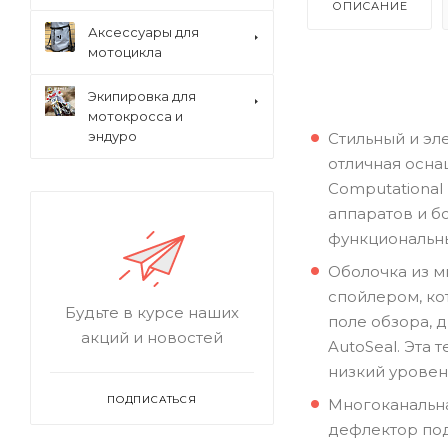
ОПИСАНИЕ
Аксессуары для
мотоцикла
Экипировка для
мотокросса и
эндуро
Стильный и эл
отличная осна
Computational
аппаратов и б
функциональн
Оболочка из м
спойлером, ко
Будьте в курсе наших
поле обзора, 
акций и новостей
AutoSeal. Эта
низкий уровен
ПОДПИСАТЬСЯ
Многоканальна
дефлектор под