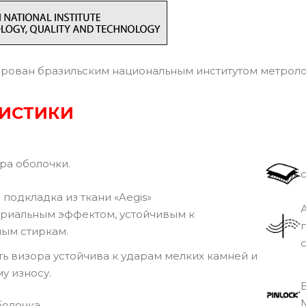
ован бразильским национальным институтом метрологи
РИСТИКИ
а оболочки.
подкладка из ткани «Aegis»
ериальным эффектом, устойчивым к
ым стиркам.
ь визора устойчива к ударам мелких камней и
у износу.
M
болочка