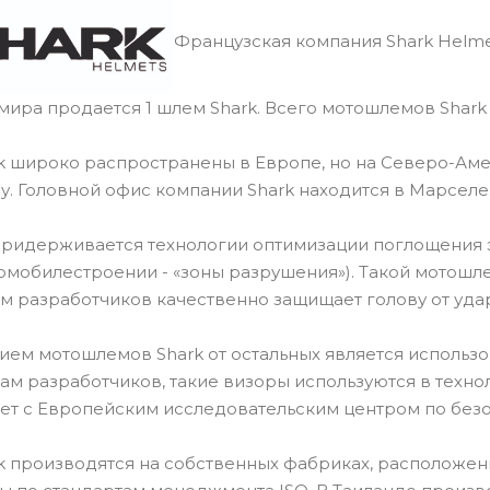
Французская компания Shark Helme
 мира продается 1 шлем Shark. Всего мотошлемов Shark
 широко распространены в Европе, но на Северо-Аме
ду. Головной офис компании Shark находится в Марселе
придерживается технологии оптимизации поглощения 
омобилестроении - «зоны разрушения»). Такой мотош
м разработчиков качественно защищает голову от уда
ем мотошлемов Shark от остальных является использов
вам разработчиков, такие визоры используются в техн
ет с Европейским исследовательским центром по безо
 производятся на собственных фабриках, расположенн