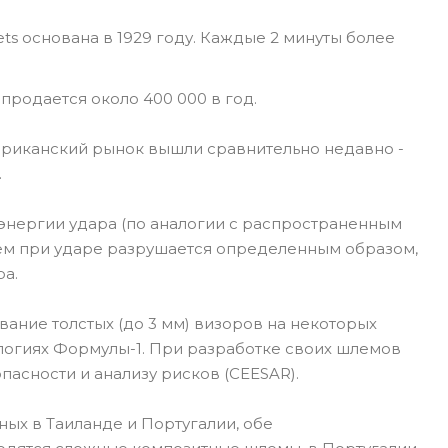
ts основана в 1929 году. Каждые 2 минуты более
 продается около 400 000 в год.
риканский рынок вышли сравнительно недавно -
.
энергии удара (по аналогии с распространенным
лем при ударе разрушается определенным образом,
ра.
ание толстых (до 3 мм) визоров на некоторых
ологиях Формулы-1. При разработке своих шлемов
пасности и анализу рисков (CEESAR).
ых в Таиланде и Португалии, обе