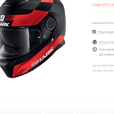
Подробност
Наличие в М
Нашли де
Хочу в п
Самовыво
Доставка
Цена действи
от цен в роз