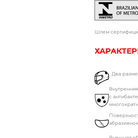
Шлем сертифицир
ХАРАКТЕ
Два размер
Внутренняя 
с антибакт
многократн
Поверхност
абразивном
Внешняя о