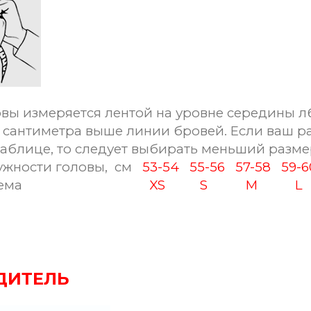
овы измеряется лентой на уровне середины л
сантиметра выше линии бровей. Если ваш ра
таблице, то следует выбирать меньший разме
ности головы, см
53-54
55-56
57-58
59-
ема
XS
S
M
L
ДИТЕЛЬ