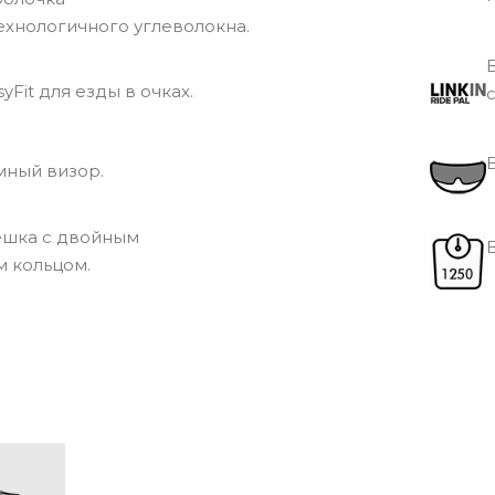
ехнологичного углеволокна.
yFit для езды в очках.
ный визор.
ешка с двойным
В
 кольцом.