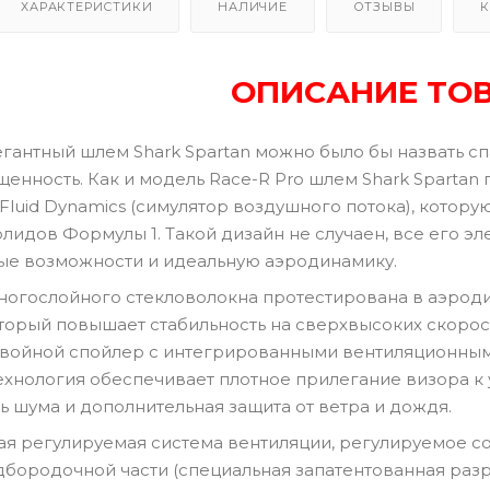
ХАРАКТЕРИСТИКИ
НАЛИЧИЕ
ОТЗЫВЫ
К
ОПИСАНИЕ ТО
егантный шлем Shark Spartan можно было бы назвать сп
щенность. Как и модель Race-R Pro шлем Shark Sparta
 Fluid Dynamics (симулятор воздушного потока), котор
олидов Формулы 1. Такой дизайн не случаен, все его
ые возможности и идеальную аэродинамику.
ногослойного стекловолокна протестирована в аэрод
торый повышает стабильность на сверхвысоких скорос
двойной спойлер с интегрированными вентиляционными
 технология обеспечивает плотное прилегание визора к 
ь шума и дополнительная защита от ветра и дождя.
я регулируемая система вентиляции, регулируемое со
бородочной части (специальная запатентованная разра