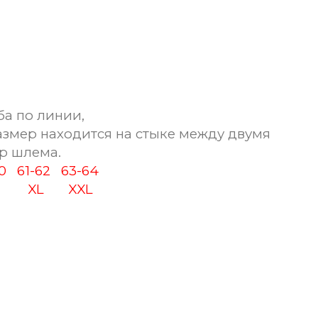
ба по линии,
змер находится на стыке между двумя
р шлема.
60
61-62
63-64
XL
XXL