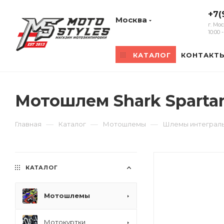
+7(
Москва
г. Мо
10:00
КАТАЛОГ
КОНТАКТ
Мотошлем Shark Spartan
—
—
—
Главная
Каталог
Мотошлемы
Шлемы интеграл
КАТАЛОГ
Мотошлемы
Мотокуртки