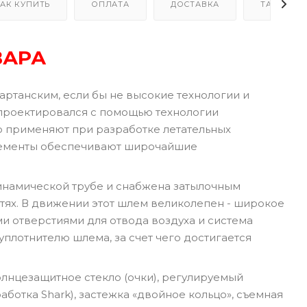
АК КУПИТЬ
ОПЛАТА
ДОСТАВКА
ТАБЛИЦА
ВАРА
артанским, если бы не высокие технологии и
n проектировался с помощью технологии
ую применяют при разработке летательных
 элементы обеспечивают широчайшие
инамической трубе и снабжена затылочным
тях. В движении этот шлем великолепен - широкое
 отверстиями для отвода воздуха и система
уплотнителю шлема, за счет чего достигается
лнцезащитное стекло (очки), регулируемый
ботка Shark), застежка «двойное кольцо», съемная