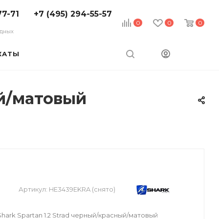
77-71
+7 (495) 294-55-57
0
0
0
ходных
КАТЫ
ый/матовый
Артикул:
HE3439EKRA (снято)
ark Spartan 1.2 Strad черный/красный/матовый