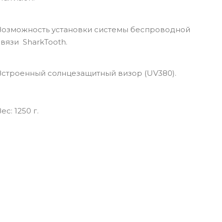
Возможность установки системы беспроводной
связи SharkTooth.
Встроенный солнцезащитный визор (UV380).
ec: 1250 г.