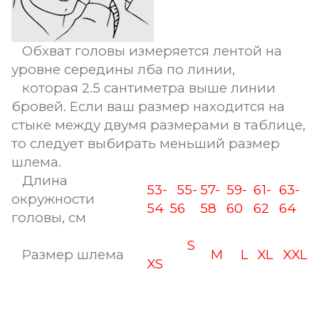
Обхват головы измеряется лентой на
уровне середины лба по линии,
которая 2.5 сантиметра выше линии
бровей. Если ваш размер находится на
стыке между двумя размерами в таблице,
то следует выбирать меньший размер
шлема.
Длина
53-
55-
57-
59-
61-
63-
окружности
54
56
58
60
62
64
головы, см
S
Размер шлема
M
L
XL
XXL
XS