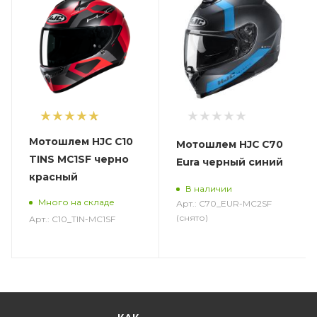
1
Мотошлем HJC C10
Мотошлем HJC C70
TINS MC1SF черно
Eura черный синий
красный
В наличии
Много на складе
Арт.: C70_EUR-MC2SF
(снято)
Арт.: C10_TIN-MC1SF