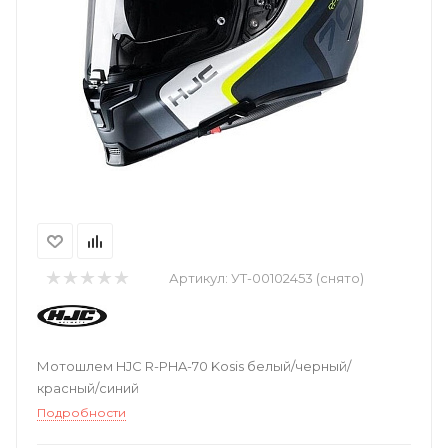
Артикул:
УТ-00102453 (снято)
Мотошлем HJC R-PHA-70 Kosis белый/черный/
красный/синий
Подробности