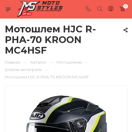
0
Мотошлем HJC R-
PHA-70 KROON
MC4HSF
—
—
—
Главная
Каталог
Мотошлемы
—
Шлемы интегралы
Мотошлем HJC R-PHA-70 KROON MC4HSF