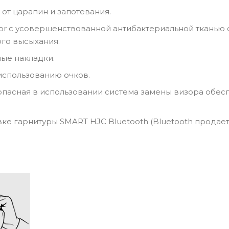
 от царапин и запотевания.
erior с усовершенствованной антибактериальной ткан
ого высыхания.
ые накладки.
использованию очков.
опасная в использовании система замены визора обес
вке гарнитуры SMART HJC Bluetooth (Bluetooth продает