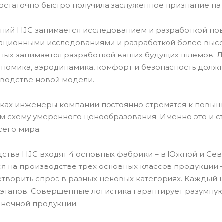
остаточно быстро получила заслуженное признание н
ний HJC занимается исследованием и разработкой но
ационными исследованиями и разработкой более высок
ных занимается разработкой ваших будущих шлемов.
ономика, аэродинамика, комфорт и безопасность долж
водстве новой модели.
тках инженеры компании постоянно стремятся к повыш
ом схему умеренного ценообразования. Именно это и 
сего мира.
ства HJC входят 4 основных фабрики – в Южной и Севе
я на производстве трех основных классов продукции –
етворить спрос в разных ценовых категориях. Каждый 
 этапов. Совершенные логистика гарантирует разумную
онечной продукции.