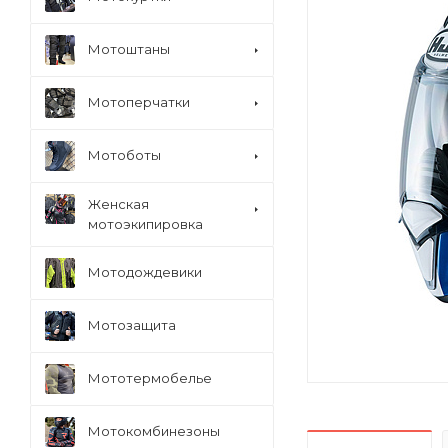
Мотоштаны
Мотоперчатки
Мотоботы
Женская
мотоэкипировка
Мотодождевики
Мотозащита
Мототермобелье
Мотокомбинезоны