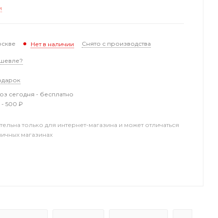
и
оскве
Снято с производства
Нет в наличии
шевле?
одарок
з сегодня - бесплатно
 - 500 ₽
тельна только для интернет-магазина и может отличаться
ничных магазинах