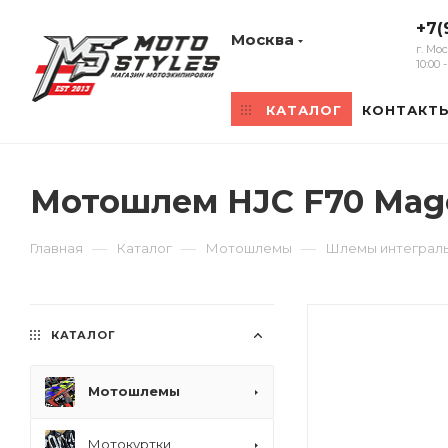
+7(
Москва
г. Мо
10:00
КАТАЛОГ
КОНТАКТ
Мотошлем HJC F70 Mag
—
—
—
Главная
Каталог
Мотошлемы
Шлемы интеграл
КАТАЛОГ
Мотошлемы
Мотокуртки