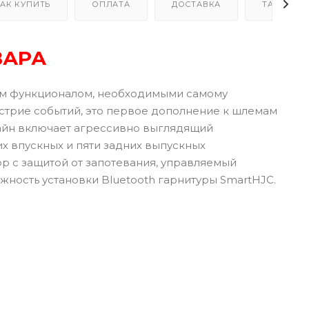
АК КУПИТЬ
ОПЛАТА
ДОСТАВКА
ТАБЛИЦА
ВАРА
ым функционалом, необходимыми самому
острие событий, это первое дополнение к шлемам
зайн включает агрессивно выглядящий
 впускных и пяти задних выпускных
р с защитой от запотевания, управляемый
ность установки Bluetooth гарнитуры SmartHJC.