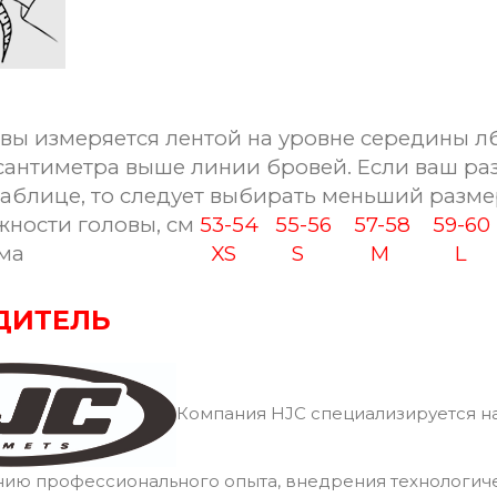
вы измеряется лентой на уровне середины лб
сантиметра выше линии бровей. Если ваш ра
таблице, то следует выбирать меньший разме
ости головы, см
53-54
55-56
57-58
59-6
ма
XS
S
M
L
ДИТЕЛЬ
Компания HJC специализируется на
нию профессионального опыта, внедрения технологич