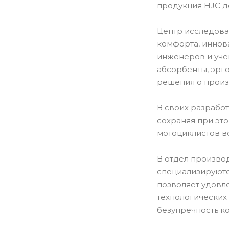
продукция HJC д
Центр исследова
комфорта, иннов
инженеров и уче
абсорбенты, эрг
решения о произ
В своих разрабо
сохраняя при эт
мотоциклистов в
В отдел производ
специализируютс
позволяет удовл
технологических
безупречность к