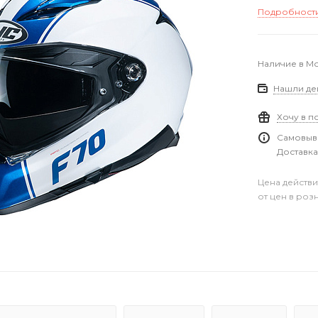
Подробност
Наличие в М
Нашли де
Хочу в п
Самовыво
Доставка
Цена действи
от цен в роз