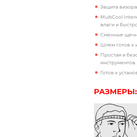
Защита визора
MultiCool Int
влаги и быстр
Сменные щечн
Шлем готов к 
Простая и без
инструментов.
Готов к устано
РАЗМЕРЫ: