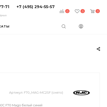
77-71
+7 (495) 294-55-57
0
0
0
ходных
КАТЫ
Артикул:
F70_MAG-MC2SF (снято)
JC F70 Mago белый синий