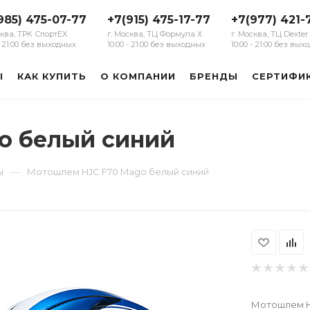
985) 475-07-77
+7(915) 475-17-77
+7(977) 421-
сква, ТРК СпортЕХ
г. Москва, ТЦ Формула Х
г. Москва, ТЦ Dexter
 - 21:00 без выходных
10:00 - 21:00 без выходных
10:00 - 21:00 без вы
Ы
КАК КУПИТЬ
О КОМПАНИИ
БРЕНДЫ
СЕРТИФИ
o белый синий
—
ы
Мотошлем HJC F70 Mago белый синий
Мотошлем H