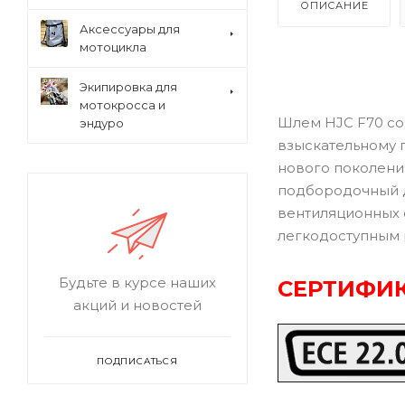
ОПИСАНИЕ
Аксессуары для
мотоцикла
Экипировка для
мотокросса и
Шлем HJC F70 со
эндуро
взыскательному 
нового поколени
подбородочный д
вентиляционных 
легкодоступным 
Будьте в курсе наших
СЕРТИФИК
акций и новостей
ПОДПИСАТЬСЯ