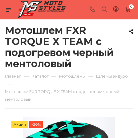
0
Мотошлем FXR
TORQUE X TEAM с
подогревом черный
ментоловый
—
—
—
Главная
Каталог
Мотошлемы
Шлемы эндуро
—
Мотошлем FXR TORQUE X TEAM с подогревом черный
ментоловый
Акция
-20%