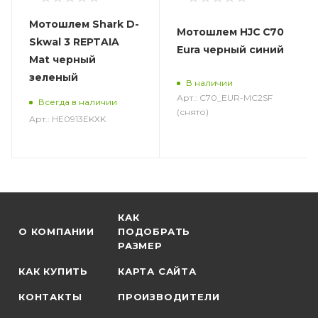
Мотошлем Shark D-
Мотошлем HJC C70
Skwal 3 REPTAIA
Eura черный синий
Mat черный
зеленый
В наличии
Арт.: C70_EUR-MC2SF
Всегда в наличии
(снято)
Арт.: HE0913EKXK
КАК
О КОМПАНИИ
ПОДОБРАТЬ
РАЗМЕР
КАК КУПИТЬ
КАРТА САЙТА
КОНТАКТЫ
ПРОИЗВОДИТЕЛИ