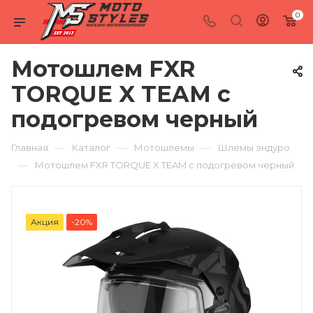
0
Мотошлем FXR
TORQUE X TEAM с
подогревом черный
—
—
—
Главная
Каталог
Мотошлемы
Шлемы эндуро
—
Мотошлем FXR TORQUE X TEAM с подогревом черный
Акция
-20%