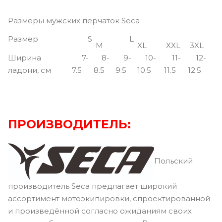
Размеры мужских перчаток Seca
Pазмер
S
L
M
XL
XXL
3XL
Ширина
7-
8-
9-
10-
11-
12-
ладони, см
7.5
8.5
9.5
10.5
11.5
12.5
ПРОИЗВОДИТЕЛЬ:
Польский
производитель Seca предлагает широкий
ассортимент мотоэкипировки, спроектированной
и произведённой согласно ожиданиям своих