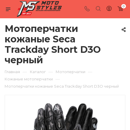
0
Мотоперчатки
кожаные Seca
Trackday Short D3O
черный
—
—
—
Главная
Каталог
Мотоперчатки
—
Кожаные мотоперчатки
Мотоперчатки кожаные Seca Trackday Short D3O черный