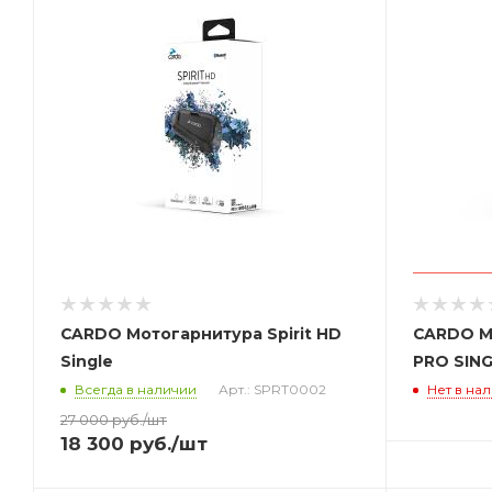
CARDO Мотогарнитура Spirit HD
CARDO М
Single
PRO SIN
Всегда в наличии
Арт.: SPRT0002
Нет в на
27 000
руб.
/шт
18 300
руб.
/шт