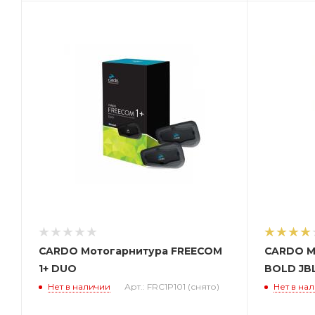
CARDO Мотогарнитура FREECOM
CARDO М
1+ DUO
BOLD JBL
Нет в наличии
Арт.: FRC1P101 (снято)
Нет в на