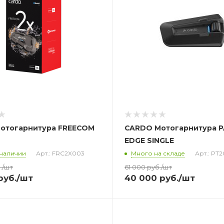
отогарнитура FREECOM
CARDO Мотогарнитура 
EDGE SINGLE
 наличии
Арт.: FRC2X003
Много на складе
Арт.: PT
.
/шт
61 000
руб.
/шт
руб.
/шт
40 000
руб.
/шт