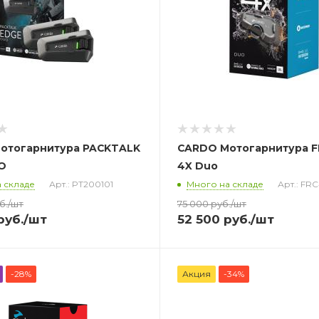
отогарнитура PACKTALK
CARDO Мотогарнитура 
O
4X Duo
 складе
Арт.: PT200101
Много на складе
Арт.: FR
б.
/шт
75 000
руб.
/шт
руб.
/шт
52 500
руб.
/шт
-28%
Акция
-34%