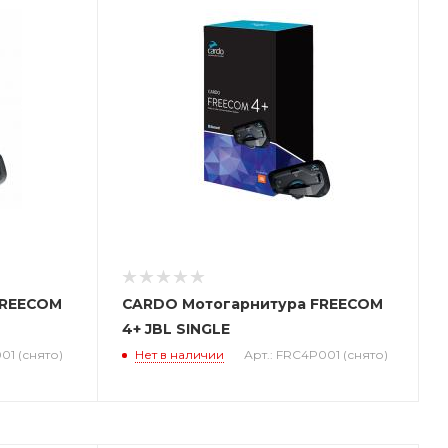
FREECOM
CARDO Мотогарнитура FREECOM
4+ JBL SINGLE
01 (снято)
Нет в наличии
Арт.: FRC4P001 (снято)