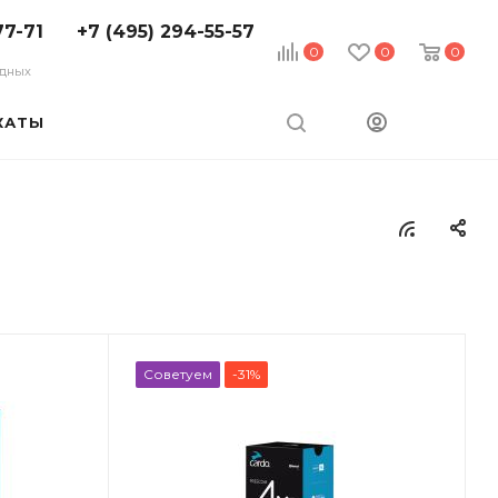
77-71
+7 (495) 294-55-57
0
0
0
ходных
КАТЫ
Советуем
-31%