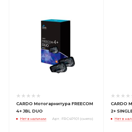
CARDO Мотогарнитура FREECOM
CARDO М
4+ JBL DUO
2+ SINGL
Нет в наличии
Арт.: FRC4P101 (снято)
Нет в на