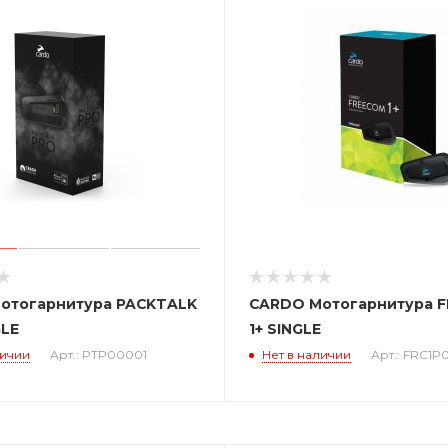
отогарнитура PACKTALK
CARDO Мотогарнитура 
GLE
1+ SINGLE
личии
Арт.: PTP00001
Нет в наличии
Арт.: FRC1P0