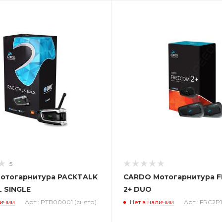
5
отогарнитура PACKTALK
CARDO Мотогарнитура 
 SINGLE
2+ DUO
личии
Арт.: PTB00001 (снято)
Нет в наличии
Арт.: FRC2P1