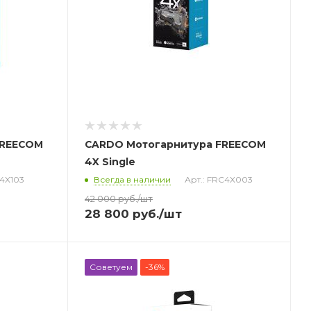
FREECOM
CARDO Мотогарнитура FREECOM
4X Single
C4X103
Всегда в наличии
Арт.: FRC4X003
42 000
руб.
/шт
28 800
руб.
/шт
Советуем
-36%