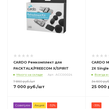
CARDO Ремкомплект для
CARDO М
PACKTALK/FREECOM X/SPIRIT
2X Single
Много на складе
Арт.: ACC00024
Всегда в
7 860
руб.
/шт
34 600
руб
7 000
руб.
/шт
25 000
Советуем
Акция
-32%
-35%