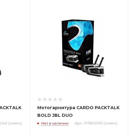
PACKTALK
Мотогарнитура CARDO PACKTALK
BOLD JBL DUO
040 (снято)
Нет в наличии
Арт.: PTB00101 (снято)