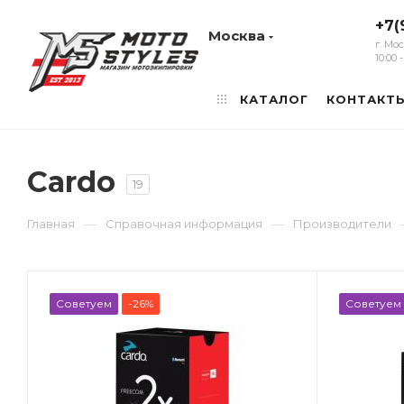
+7(
Москва
г. Мо
10:00
КАТАЛОГ
КОНТАКТ
Cardo
19
—
—
Главная
Справочная информация
Производители
Советуем
-26%
Советуем