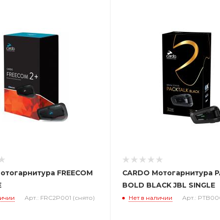
отогарнитура FREECOM
CARDO Мотогарнитура 
E
BOLD BLACK JBL SINGLE
личии
Арт.: FRC2P001 (снято)
Нет в наличии
Арт.: PTB00