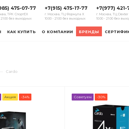
985) 475-07-77
+7(915) 475-17-77
+7(977) 421-
сква, ТРК СпортЕХ
г. Москва, ТЦ Формула Х
г. Москва, ТЦ Dexter
 - 21:00 без выходных
10:00 - 21:00 без выходных
10:00 - 21:00 без вы
Ы
КАК КУПИТЬ
О КОМПАНИИ
БРЕНДЫ
СЕРТИФИ
—
Cardo
Акция
-34%
Советуем
-30%