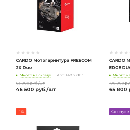
CARDO Мотогарнитура FREECOM
CARDO М
2X Duo
EDGE DU
Много на складе
Арт.: FRC2X103
Много на
63 000
руб.
/шт
100 000
ру
46 500
руб.
/шт
65 800
-11%
Советуем