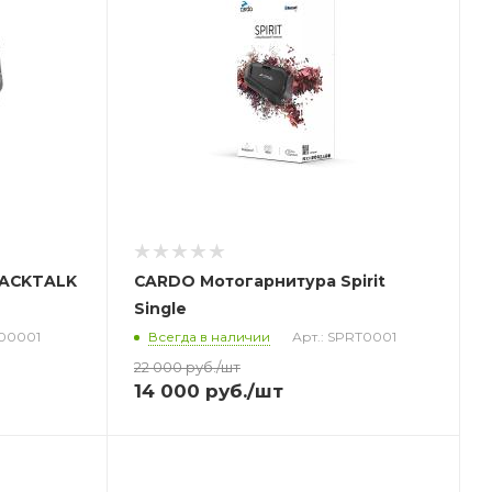
PACKTALK
CARDO Мотогарнитура Spirit
Single
200001
Всегда в наличии
Арт.: SPRT0001
22 000
руб.
/шт
14 000
руб.
/шт