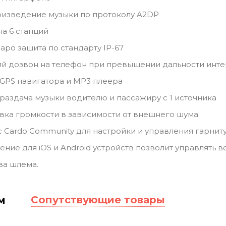
оизведение музыки по протоколу A2DP
на 6 станций
аро защита по стандарту IP-67
й дозвон на телефон при превышении дальности инт
GPS навигатора и MP3 плеера
- раздача музыки водителю и пассажиру с 1 источника
вка громкости в зависимости от внешнего шума
 Cardo Community для настройки и управления гарнит
ние для iOS и Android устройств позволит управлять 
ва шлема.
Сопутствующие товары
м