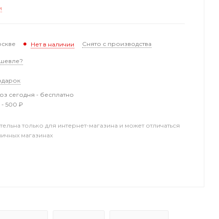
и
оскве
Снято с производства
Нет в наличии
шевле?
одарок
з сегодня - бесплатно
 - 500 ₽
тельна только для интернет-магазина и может отличаться
ничных магазинах