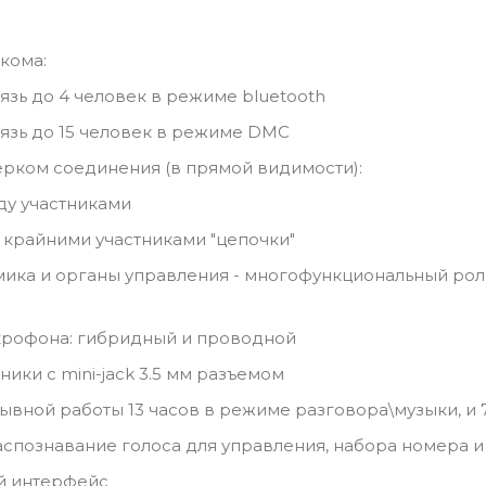
кома:
зь до 4 человек в режиме bluetooth
зь до 15 человек в режиме DMC
ерком соединения (в прямой видимости):
ду участниками
 крайними участниками "цепочки"
ика и органы управления - многофункциональный роли
крофона: гибридный и проводной
ики с mini-jack 3.5 мм разъемом
вной работы 13 часов в режиме разговора\музыки, и
спознавание голоса для управления, набора номера и
й интерфейс