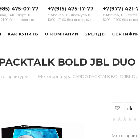
985) 475-07-77
+7(915) 475-17-77
+7(977) 421-
сква, ТРК СпортЕХ
г. Москва, ТЦ Формула Х
г. Москва, ТЦ Dexter
 - 21:00 без выходных
10:00 - 21:00 без выходных
10:00 - 21:00 без вы
Ы
КАК КУПИТЬ
О КОМПАНИИ
БРЕНДЫ
СЕРТИФИ
 PACKTALK BOLD JBL DUO
—
тогарнитуры
Мотогарнитура CARDO PACKTALK BOLD JBL D
Мотогарниту