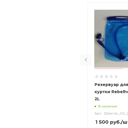
Резервуар для
куртки Rebelho
2L
В наличии
Арт.: Zbiornik_00_
1 500
руб.
/ш