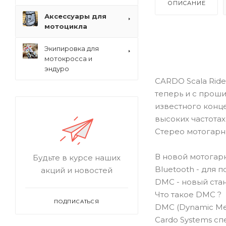
ОПИСАНИЕ
Аксессуары для
мотоцикла
Экипировка для
мотокросса и
эндуро
CARDO Scala Rid
теперь и с прош
известного конц
высоких частотах
Стерео мотогарни
В новой мотогар
Будьте в курсе наших
Bluetooth - для
акций и новостей
DMC - новый ста
Что такое DMC ?
ПОДПИСАТЬСЯ
DMC (Dynamic Me
Cardo Systems сп