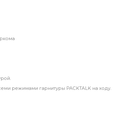
еркома
урой.
всеми режимами гарнитуры PACKTALK на ходу.