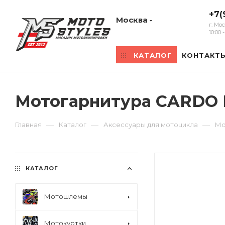
+7(
Москва
г. Мо
10:00
КАТАЛОГ
КОНТАКТ
Мотогарнитура CARDO
—
—
—
Главная
Каталог
Аксессуары для мотоцикла
Мо
КАТАЛОГ
Мотошлемы
Мотокуртки