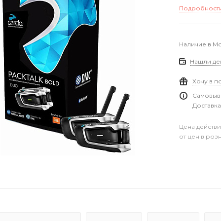
Подробност
Наличие в М
Нашли де
Хочу в п
Самовыво
Доставка
Цена действи
от цен в роз