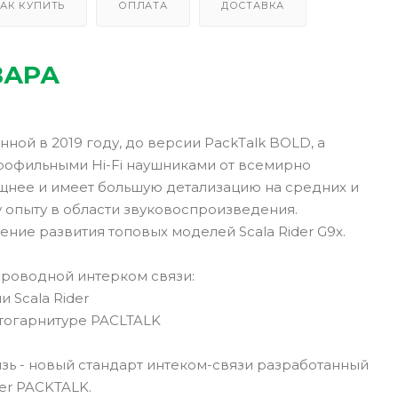
АК КУПИТЬ
ОПЛАТА
ДОСТАВКА
ВАРА
ой в 2019 году, до версии PackTalk BOLD, а
профильными Hi-Fi наушниками от всемирно
ощнее и имеет большую детализацию на средних и
у опыту в области звуковоспроизведения.
ние развития топовых моделей Scala Rider G9x.
проводной интерком связи:
 Scala Rider
тогарнитуре PACLTALK
зь - новый стандарт интеком-связи разработанный
er PACKTALK.