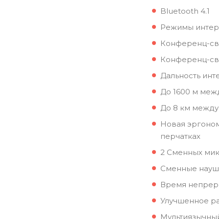
Bluetooth 4.1
Режимы интер
Конференц-свя
Конференц-свя
Дальность инт
До 1600 м меж
До 8 км между
Новая эргоном
перчатках
2 Сменных ми
Сменные наушн
Время непреры
Улучшенное ра
Мультиязычны