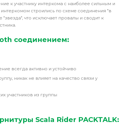
ение к участнику интеркома с наиболее сильным и
h интеркомом строились по схеме соединения "в
"звезда", что исключает провалы и сводит к
стника.
oth соединением:
ение всегда активно и устойчиво
ппу, никак не влияет на качество связи у
их участников из группы
рнитуры Scala Rider PACKTALK: