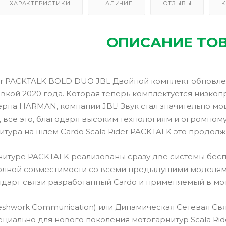
ХАРАКТЕРИСТИКИ
НАЛИЧИЕ
ОТЗЫВЫ
К
ОПИСАНИЕ ТО
er PACKTALK BOLD DUO JBL Двойной комплект обновленн
ивкой 2020 года. Которая теперь комплектуется низко
ерна HARMAN, компании JBL! Звук стал значительно м
, все это, благодаря высоким технологиям и огромном
тура на шлем Cardo Scala Rider PACKTALK это продолже
нитуре PACKTALK реализованы сразу две системы бес
 полной совместимости со всеми предыдущими моделями
ндарт связи разработанный Cardo и применяемый в мо
shwork Communication) или Динамическая Сетевая Свя
ециально для нового поколения мотогарнитур Scala Rid