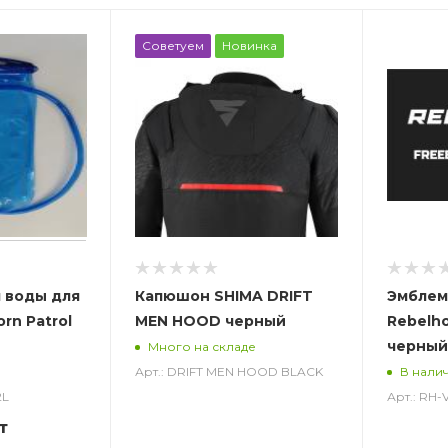
Советуем
Новинка
 воды для
Капюшон SHIMA DRIFT
Эмблем
rn Patrol
MEN HOOD черный
Rebelh
черный
Много на складе
Арт.: DRIFT MEN HOOD BLACK
В нали
2L
Арт.: RH
т