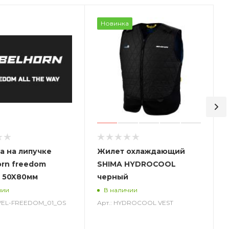
Новинка
а на липучке
Жилет охлаждающий
orn freedom
SHIMA HYDROCOOL
 50X80мм
черный
чии
В наличии
-VEL-FREEDOM_01_OS
Арт.: HYDROCOOL VEST