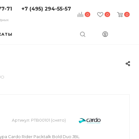
77-71
+7 (495) 294-55-57
0
0
0
ходных
КАТЫ
UO
Артикул:
PTB00101 (снято)
ра Cardo Rider Packtalk Bold Duo JBL