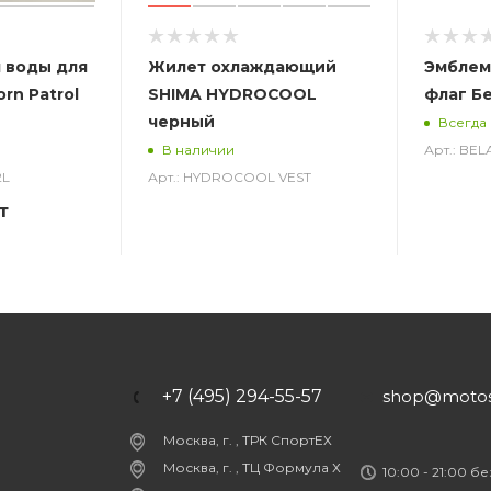
 воды для
Жилет охлаждающий
Эмблем
rn Patrol
SHIMA HYDROCOOL
флаг Б
черный
Всегда
Арт.: BE
В наличии
2L
Арт.: HYDROCOOL VEST
т
+7 (495) 294-55-57
shop@motost
Москва, г. , ТРК СпортЕХ
Москва, г. , ТЦ Формула Х
10:00 - 21:00 б