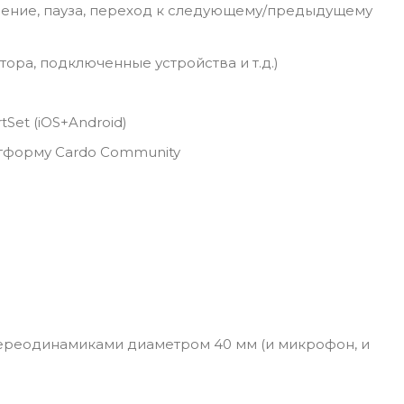
дение, пауза, переход к следующему/предыдущему
ора, подключенные устройства и т.д.)
Set (iOS+Android)
тформу Cardo Community
ереодинамиками диаметром 40 мм (и микрофон, и