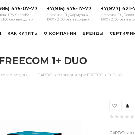
985) 475-07-77
+7(915) 475-17-77
+7(977) 421-
сква, ТРК СпортЕХ
г. Москва, ТЦ Формула Х
г. Москва, ТЦ Dexter
 - 21:00 без выходных
10:00 - 21:00 без выходных
10:00 - 21:00 без вы
Ы
КАК КУПИТЬ
О КОМПАНИИ
БРЕНДЫ
СЕРТИФИ
FREECOM 1+ DUO
—
тогарнитуры
CARDO Мотогарнитура FREECOM 1+ DUO
CARDO Мото