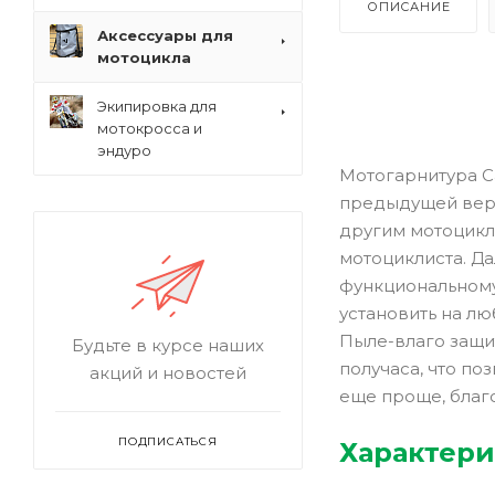
ОПИСАНИЕ
Аксессуары для
мотоцикла
Экипировка для
мотокросса и
эндуро
Мотогарнитура C
предыдущей верс
другим мотоцикл
мотоциклиста. Да
функциональному
установить на лю
Пыле-влаго защит
Будьте в курсе наших
получаса, что по
акций и новостей
еще проще, благ
ПОДПИСАТЬСЯ
Характери