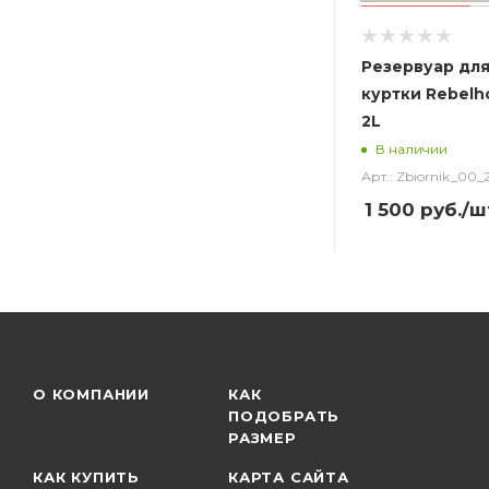
Резервуар для
куртки Rebelho
2L
В наличии
Арт.: Zbiornik_00_
1 500
руб.
/ш
О КОМПАНИИ
КАК
ПОДОБРАТЬ
РАЗМЕР
КАК КУПИТЬ
КАРТА САЙТА