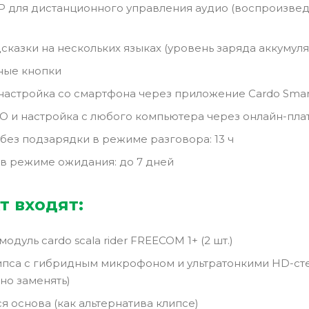
 для дистанционного управления аудио (воспроизве
сказки на нескольких языках (уровень заряда аккумулят
ные кнопки
настройка со смартфона через приложение Cardo Smart
 и настройка с любого компьютера через онлайн-пла
без подзарядки в режиме разговора: 13 ч
в режиме ожидания: до 7 дней
т входят:
дуль cardo scala rider FREECOM 1+ (2 шт.)
пса с гибридным микрофоном и ультратонкими HD-ст
но заменять)
 основа (как альтернатива клипсе)