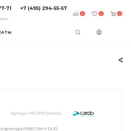
77-71
+7 (495) 294-55-57
0
0
0
ходных
КАТЫ
Артикул:
FRC1P101 (снято)
гарнитура FREECOM 1+ DUO