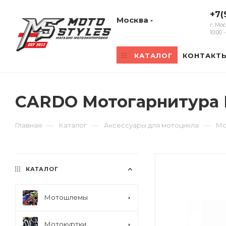
+7(
Москва
г. Мо
10:00
КАТАЛОГ
КОНТАКТ
CARDO Мотогарнитура 
—
—
—
Главная
Каталог
Аксессуары для мотоцикла
Мо
КАТАЛОГ
Мотошлемы
Мотокуртки