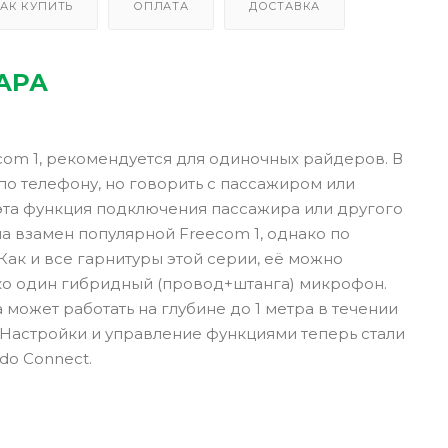
АК КУПИТЬ
ОПЛАТА
ДОСТАВКА
АРА
com 1, рекомендуется для одиночных райдеров. В
по телефону, но говорить с пассажиром или
 эта функция подключения пассажира или другого
ла взамен популярной Freecom 1, однако по
ак и все гарнитуры этой серии, её можно
лько один гибридный (провод+штанга) микрофон.
 может работать на глубине до 1 метра в течении
. Настройки и управление функциями теперь стали
do Connect.