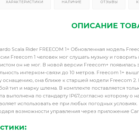
ХАРАКТЕРИСТИКИ
НАЛИЧИЕ
ОТЗЫВЫ
К
ОПИСАНИЕ ТОВ
ardo Scala Rider FREECOM 1+ Обновленная модель Free
ии Freecom 1 человек мог слушать музыку и говорить 
истом он не мог. В новой версии Freecom+ появилась
льность интерком-связи до 10 метров. Freecom 1+ выш
 оснащению, она ближе к старшей модели Freecom 2. К
бой тип и марку шлема. В комплекте поставляется то
а выполнена по стандарту IP67,согласно которому о на
зволяет использовать ее при любых погодных условиях
одаря возможности управления через приложение Car
стики: