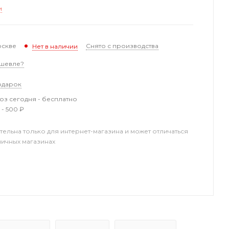
и
оскве
Снято с производства
Нет в наличии
шевле?
одарок
з сегодня - бесплатно
 - 500 ₽
тельна только для интернет-магазина и может отличаться
ничных магазинах