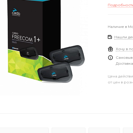
Подробност
Наличие в М
Нашли де
Хочу в п
Самовыво
Доставка
Цена действи
от цен в роз