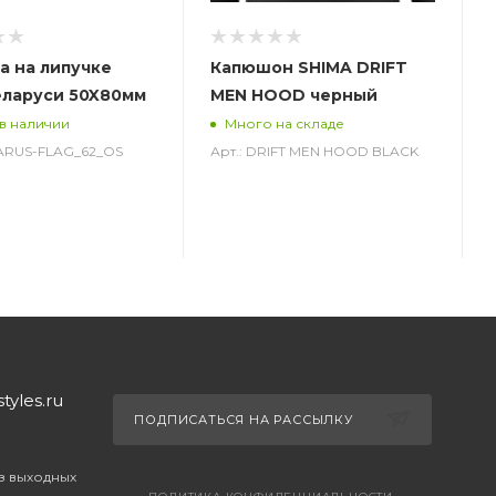
а на липучке
Капюшон SHIMA DRIFT
еларуси 50X80мм
MEN HOOD черный
 в наличии
Много на складе
LARUS-FLAG_62_OS
Арт.: DRIFT MEN HOOD BLACK
yles.ru
ПОДПИСАТЬСЯ НА РАССЫЛКУ
ез выходных