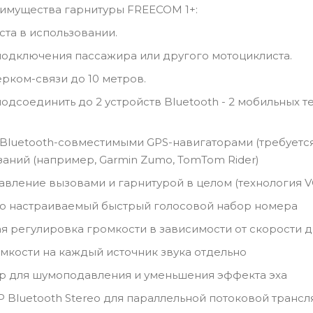
имущества гарнитуры FREECOM 1+:
ста в использовании.
одключения пассажира или другого мотоциклиста.
ерком-связи до 10 метров.
одсоединить до 2 устройств Bluetooth - 2 мобильных т
Bluetooth-совместимыми GPS-навигаторами (требуется
заний (например, Garmin Zumo, TomTom Rider)
авление вызовами и гарнитурой в целом (технология V
о настраиваемый быстрый голосовой набор номера
я регулировка громкости в зависимости от скорости д
мкости на каждый источник звука отдельно
р для шумоподавления и уменьшения эффекта эха
 Bluetooth Stereo для параллельной потоковой трансл