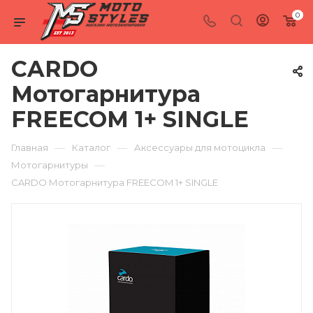
0
CARDO
Мотогарнитура
FREECOM 1+ SINGLE
—
—
—
Главная
Каталог
Аксессуары для мотоцикла
—
Мотогарнитуры
CARDO Мотогарнитура FREECOM 1+ SINGLE