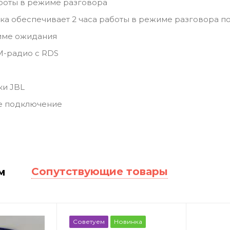
аботы в режиме разговора
ка обеспечивает 2 часа работы в режиме разговора п
жиме ожидания
M-радио с RDS
ки JBL
е подключение
Сопутствующие товары
м
Советуем
Новинка