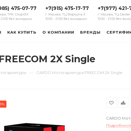
985) 475-07-77
+7(915) 475-17-77
+7(977) 421-
сква, ТРК СпортЕХ
г. Москва, ТЦ Формула Х
г. Москва, ТЦ Dexter
 - 21:00 без выходных
10:00 - 21:00 без выходных
10:00 - 21:00 без вы
Ы
КАК КУПИТЬ
О КОМПАНИИ
БРЕНДЫ
СЕРТИФИ
FREECOM 2X Single
—
тогарнитуры
CARDO Мотогарнитура FREECOM 2X Single
28%
CARDO Мото
Подробност