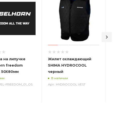
а на липучке
Жилет охлаждающий
orn freedom
SHIMA HYDROCOOL
 50X80мм
черный
чии
В наличии
-VEL-FREEDOM_01_OS
Арт.: HYDROCOOL VEST