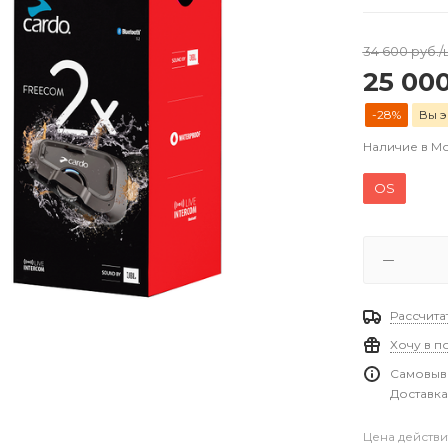
34 600
руб.
/
25 00
-28%
Вы э
Наличие в М
OS
Рассчита
Хочу в п
Самовыво
Доставка
Цена действи