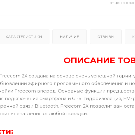
от цен в роз
ХАРАКТЕРИСТИКИ
НАЛИЧИЕ
ОТЗЫВЫ
К
ОПИСАНИЕ ТО
 Freecom 2X создана на основе очень успешной гарни
обновлений эфирного программного обеспечения и но
ейки Freecom вперед. Основные функции предшествен
для подключения смартфона и GPS, гидроизоляция, FM
ренней связи Bluetooth. Freecom 2X позволит вам ост
чшит впечатления от любой поездки.
ти: