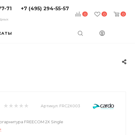
77-71
+7 (495) 294-55-57
0
0
0
ходных
КАТЫ
Артикул:
FRC2X003
гарнитура FREECOM 2X Single
и