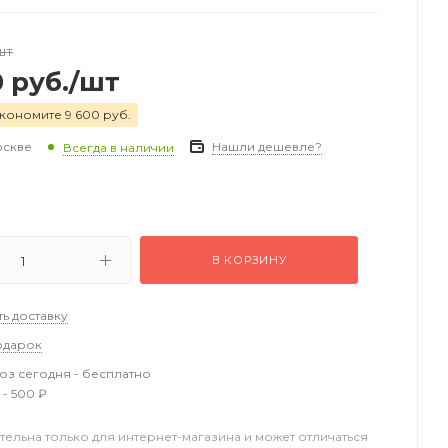
шт
0
руб.
/шт
кономите 9 600 руб.
оскве
Нашли дешевле?
Всегда в наличии
В КОРЗИНУ
ть доставку
одарок
з сегодня - бесплатно
 - 500 ₽
тельна только для интернет-магазина и может отличаться