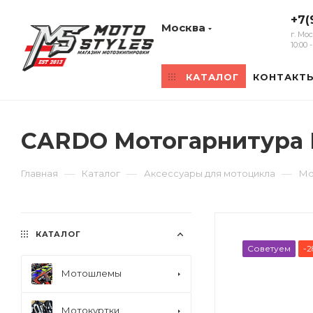
+7(
Москва
г. Мо
10:00
КАТАЛОГ
КОНТАКТ
CARDO Мотогарнитура 
—
—
—
Главная
Каталог
Аксессуары для мотоцикла
Мо
КАТАЛОГ
Советуем
-
Мотошлемы
Мотокуртки