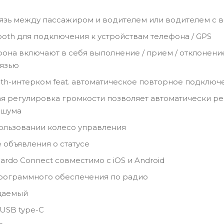
язь между пассажиром и водителем или водителем с вод
tooth для подключения к устройствам телефона / GPS
она включают в себя выполнение / прием / отклонени
вязью
th-интерком feat. автоматическое повторное подключ
я регулировка громкости позволяет автоматически ре
 шума
ользовании колесо управления
объявления о статусе
rdo Connect совместимо с iOS и Android
рограммного обеспечения по радио
цаемый
USB type-C