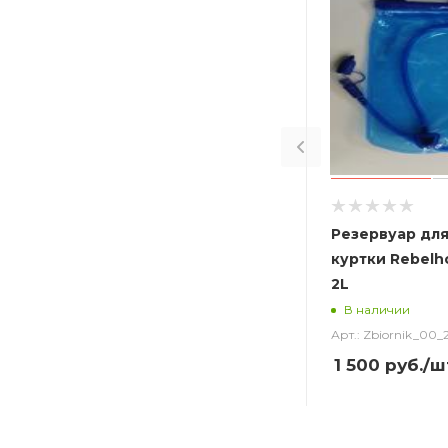
Резервуар для
куртки Rebelho
2L
В наличии
Арт.: Zbiornik_00_
1 500
руб.
/ш