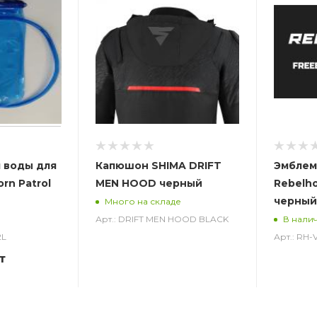
 воды для
Капюшон SHIMA DRIFT
Эмблем
rn Patrol
MEN HOOD черный
Rebelh
черный
Много на складе
Арт.: DRIFT MEN HOOD BLACK
В нали
2L
Арт.: RH
т