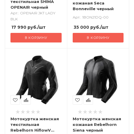
текстильная SHIMA
кожаная Seca
OPENAIR черный
Bonneville черный
Арт.: OPENAIR JKT LADY
Арт.: 1BON21DQ-00
BLK
17 990
руб.
/шт
35 000
руб.
/шт
В КОРЗИНУ
В КОРЗИНУ
Мотокуртка женская
Мотокуртка женская
текстильная
кожаная Rebelhorn
Rebelhorn HiflowV
Siena черный