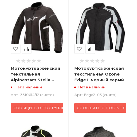
Мотокуртка женская
Мотокуртка женская
текстильная
текстильная Ozone
Alpinestars Stella
Edge II черный серый
черный белый
Нет в наличии
Нет в наличии
Арт.: 3310614/12 (снято)
Арт.: Edge2_03 (снято)
СООБЩИТЬ О ПОСТУПЛЕНИИ
СООБЩИТЬ О ПОСТУПЛЕНИИ