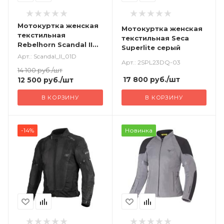
Мотокуртка женская
Мотокуртка женская
текстильная
текстильная Seca
Rebelhorn Scandal II
Superlite серый
черный
Арт.: Scandal_II_01D
Арт.: 2SPL23DQ-03
14 100
руб.
/шт
17 800
руб.
/шт
12 500
руб.
/шт
В КОРЗИНУ
В КОРЗИНУ
-14%
Новинка