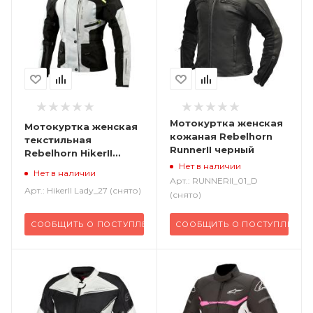
Мотокуртка женская
Мотокуртка женская
кожаная Rebelhorn
текстильная
RunnerII черный
Rebelhorn HikerII
серый/черный/флуо/
Нет в наличии
Нет в наличии
желтый
Арт.: RUNNERII_01_D
Арт.: HikerII Lady_27 (снято)
(снято)
СООБЩИТЬ О ПОСТУПЛЕНИИ
СООБЩИТЬ О ПОСТУПЛЕНИИ