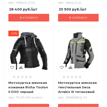
черный
Арт.: HiflowV_01_D
Арт.: Siena_01_D
28 400
руб.
/шт
25 900
руб.
/шт
В КОРЗИНУ
В КОРЗИНУ
-20%
Мотокуртка женская
Мотокуртка женская
кожаная Richa Toulon
текстильная Seca
II D3O черный
Arrakis III титановый
Арт.: 1TL2D-100 (снято)
Арт.: 2ARR25DQ-04