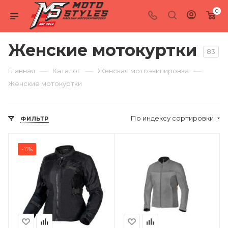
0
Женские мотокуртки
83
—
—
—
Главная
Каталог
Женская мотоэкипировка
Женские мотокуртки
По индексу сортировки
ФИЛЬТР
-11%