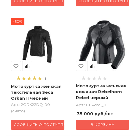
СООБЩИТЬ О ПОСТУПЛЕНИИ
СООБЩИТЬ О ПОСТУПЛЕНИИ
-50%
1
Мотокуртка женская
Мотокуртка женская
кожаная Rebelhorn
текстильная Seca
Rebel черный
Orkan II черный
Арт.: 2ORK22DQ-00
Арт.: LJ-Rebel_01D
(снято)
35 000
руб.
/шт
СООБЩИТЬ О ПОСТУПЛЕНИИ
В КОРЗИНУ