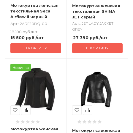
Мотокуртка женская
Мотокуртка женская
текстильная Seca
текстильная SHIMA
Airflow II черный
JET серый
Арт.: JET LADY JACKET
Арт.: 2ARF20DQ-00
GREY
18 100
руб.
/шт
27 390
руб.
/шт
15 500
руб.
/шт
В КОРЗИНУ
В КОРЗИНУ
Новинка
Мотокуртка женская
Мотокуртка женская