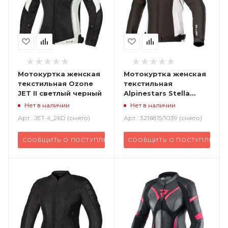
Мотокуртка женская
Мотокуртка женская
текстильная Ozone
текстильная
JET II светлый черный
Alpinestars Stella
черный фуксия
Нет в наличии
Нет в наличии
Арт.: JET-II_26D (снято)
Арт.: 3216815/1039 (снято)
СООБЩИТЬ О ПОСТУПЛЕНИИ
СООБЩИТЬ О ПОСТУПЛЕНИИ