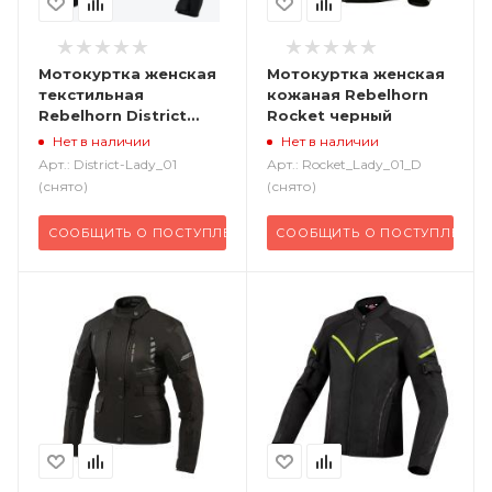
Мотокуртка женская
Мотокуртка женская
текстильная
кожаная Rebelhorn
Rebelhorn District
Rocket черный
черный
Нет в наличии
Нет в наличии
Арт.: District-Lady_01
Арт.: Rocket_Lady_01_D
(снято)
(снято)
СООБЩИТЬ О ПОСТУПЛЕНИИ
СООБЩИТЬ О ПОСТУПЛЕНИИ