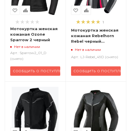
1
Мотокуртка женская
Мотокуртка женская
кожаная Ozone
кожаная Rebelhorn
Sparrow 2 черный
Rebel черный
розовый
Нет в наличии
Нет в наличии
Арт.: Sparrow2_01_D
Арт.: LJ-Rebel_49D (снято)
(снято)
СООБЩИТЬ О ПОСТУПЛЕНИИ
СООБЩИТЬ О ПОСТУПЛЕНИИ