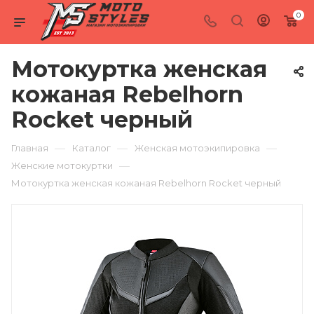
0
Мотокуртка женская
кожаная Rebelhorn
Rocket черный
—
—
—
Главная
Каталог
Женская мотоэкипировка
—
Женские мотокуртки
Мотокуртка женская кожаная Rebelhorn Rocket черный