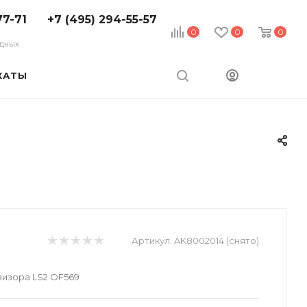
77-71
+7 (495) 294-55-57
0
0
0
ходных
КАТЫ
Артикул:
AK8002014 (снято)
изора LS2 OF569