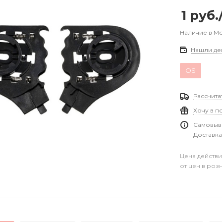
1
руб.
Наличие в М
Нашли де
OS
Рассчита
Хочу в п
Самовыво
Доставка
Цена действи
от цен в роз