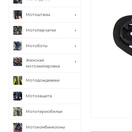
Мотоштаны
Мотоперчатки
Мотоботы
Женская
мотоэкипировка
Мотодождевики
Мотозащита
Мототермобелье
Мотокомбинезоны