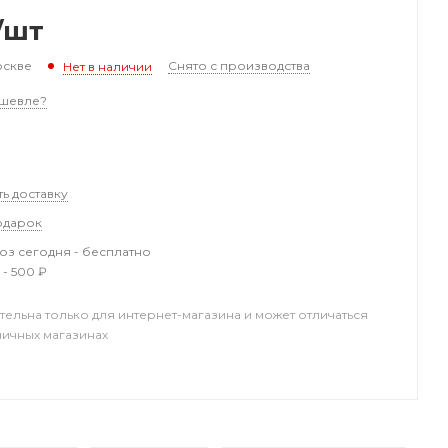
/шт
оскве
Снято с производства
Нет в наличии
шевле?
ть доставку
одарок
з сегодня - бесплатно
 - 500 ₽
тельна только для интернет-магазина и может отличаться
ничных магазинах