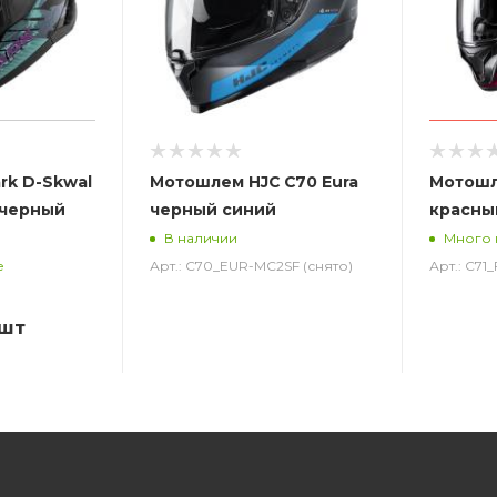
rk D-Skwal
Мотошлем HJC C70 Eura
Мотошл
 черный
черный синий
красны
В наличии
Много 
Арт.: C70_EUR-MC2SF (снято)
Арт.: C71
е
/шт