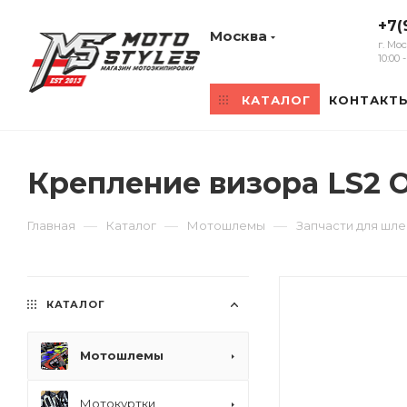
+7(
Москва
г. Мо
10:00
КАТАЛОГ
КОНТАКТ
Крепление визора LS2 
—
—
—
Главная
Каталог
Мотошлемы
Запчасти для шл
КАТАЛОГ
Мотошлемы
Мотокуртки