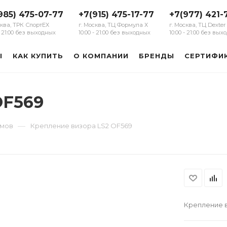
985) 475-07-77
+7(915) 475-17-77
+7(977) 421-
сква, ТРК СпортЕХ
г. Москва, ТЦ Формула Х
г. Москва, ТЦ Dexter
 - 21:00 без выходных
10:00 - 21:00 без выходных
10:00 - 21:00 без вы
Ы
КАК КУПИТЬ
О КОМПАНИИ
БРЕНДЫ
СЕРТИФИ
OF569
—
емов
Крепление визора LS2 OF569
Крепление в