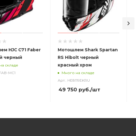
ем HJC C71 Faber
Мотошлем Shark Spartan
й черный
RS Hibolt черный
красный хром
на складе
_FAB-MC1
Много на складе
Арт.: HE8119EKRU
49 750
руб.
/шт