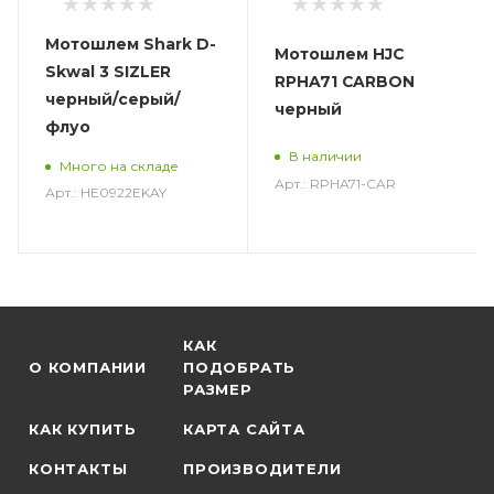
Мотошлем Shark D-
Мотошлем HJC
Skwal 3 SIZLER
RPHA71 CARBON
черный/серый/
черный
флуо
В наличии
Много на складе
Арт.: RPHA71-CAR
Арт.: HE0922EKAY
КАК
О КОМПАНИИ
ПОДОБРАТЬ
РАЗМЕР
КАК КУПИТЬ
КАРТА САЙТА
КОНТАКТЫ
ПРОИЗВОДИТЕЛИ