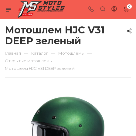
0
Мотошлем HJC V31
DEEP зеленый
—
—
—
Главная
Каталог
Мотошлемы
—
Открытые мотошлемы
Мотошлем HJC V31 DEEP зеленый