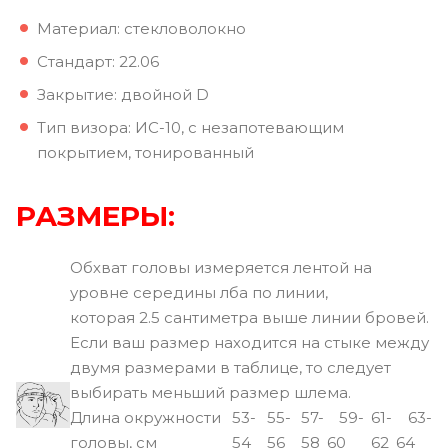
Материал: стекловолокно
Стандарт: 22.06
Закрытие: двойной D
Тип визора: ИС-10, с незапотевающим
покрытием, тонированный
РАЗМЕРЫ:
Обхват головы измеряется лентой на
уровне середины лба по линии,
которая 2.5 сантиметра выше линии бровей.
Если ваш размер находится на стыке между
двумя размерами в таблице, то следует
выбирать меньший размер шлема.
Длина окружности
53-
55-
57-
59-
61-
63-
головы, см
54
56
58
60
62
64