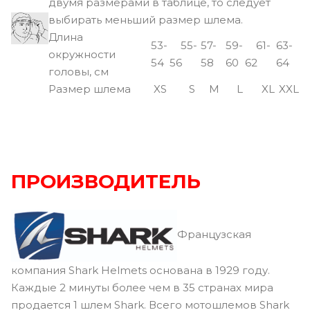
двумя размерами в таблице, то следует
выбирать меньший размер шлема.
Длина
53-
55-
57-
59-
61-
63-
окружности
54
56
58
60
62
64
головы, см
Размер шлема
XS
S
M
L
XL
XXL
ПРОИЗВОДИТЕЛЬ
Французская
компания Shark Helmets основана в 1929 году.
Каждые 2 минуты более чем в 35 странах мира
продается 1 шлем Shark. Всего мотошлемов Shark