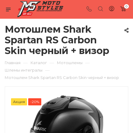
0
Мотошлем Shark
Spartan RS Carbon
Skin черный + визор
—
—
—
Главная
Каталог
Мотошлемы
—
Шлемы интегралы
Мотошлем Shark Spartan RS Carbon Skin черный + визор
Акция
-20%