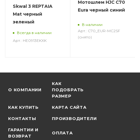
Мотошлем HJC C70
Skwal 3 REPTAIA
Eura черный синий
Mat черный
зеленый
В наличии
Арт.: C70_EUR-MC2SF
Всегда в наличии
(снято)
Арт.: HE0913EKXK
КАК
О КОМПАНИИ
ПОДОБРАТЬ
РАЗМЕР
КАК КУПИТЬ
КАРТА САЙТА
КОНТАКТЫ
ПРОИЗВОДИТЕЛИ
ГАРАНТИИ И
ОПЛАТА
ВОЗВРАТ