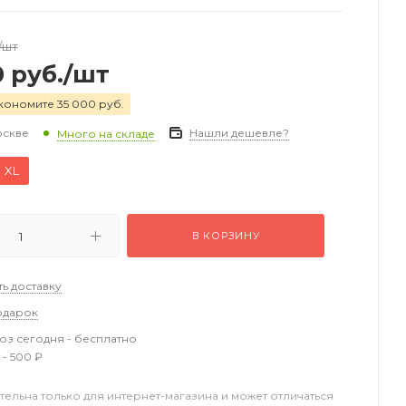
/шт
0
руб.
/шт
кономите 35 000 руб.
оскве
Нашли дешевле?
Много на складе
XL
В КОРЗИНУ
ть доставку
одарок
з сегодня - бесплатно
 - 500 ₽
тельна только для интернет-магазина и может отличаться