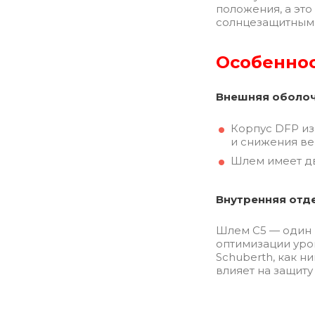
положения, а это
солнцезащитным в
Особенно
Внешняя оболо
Корпус DFP ​​
и снижения ве
Шлем имеет дво
Внутренняя отд
Шлем C5 — один 
оптимизации уров
Schuberth, как 
влияет на защиту