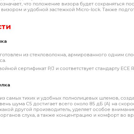
 означает, что положение визора будет сохраняться п
изором и удобной застежкой Micro-lock. Также подгот
сти
чка
изготовлен из стекловолокна, армированного одним сл
са.
йной сертификат P/J и соответствует стандарту ECE R 
елка
из самых тихих и удобных полнолицевых шлемов, созд
ень шума C5 достигает всего около 85 дБ (А) на скорос
никакой другой производитель, уделяет особое вниман
 органов слуха, а также концентрацию и комфорт во в