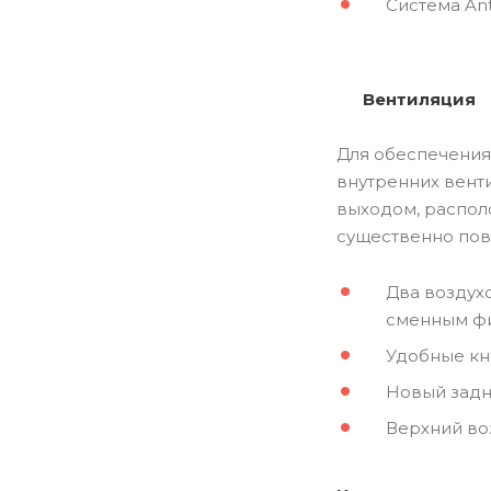
Система An
Вентиляция
Для обеспечения
внутренних вент
выходом, распол
существенно пов
Два воздух
сменным фи
Удобные кн
Новый задн
Верхний во