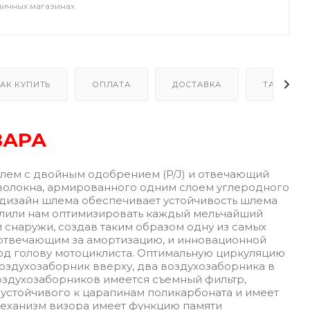
ничных магазинах
АК КУПИТЬ
ОПЛАТА
ДОСТАВКА
ТАБЛИЦА
ВАРА
шлем с двойным одобрением (P/J) и отвечающий
оволокна, армированного одним слоем углеродного
 дизайн шлема обеспечивает устойчивость шлема
олили нам оптимизировать каждый мельчайший
и снаружи, создав таким образом одну из самых
 отвечающим за амортизацию, и инновационной
од голову мотоциклиста. Оптимальную циркуляцию
оздухозаборник вверху, два воздухозаборника в
воздухозаборников имеется съемный фильтр,
 устойчивого к царапинам поликарбоната и имеет
механизм визора имеет функцию памяти