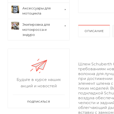
Аксессуары для
мотоцикла
Экипировка для
мотокросса и
ОПИСАНИЕ
эндуро
Шлем Schuberth 
требованиям нов
волокна для луч
при достижении 
Будьте в курсе наших
элемент шлема с 
акций и новостей
тихих моделей. 
подкладкой Schu
воздуха обеспеч
ПОДПИСАТЬСЯ
челюсти и задни
облегчающий дых
вставку с замко