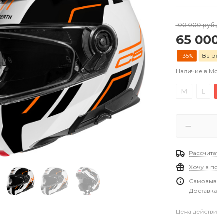
100 000
руб.
65 00
-35%
Вы э
Наличие в М
M
L
Рассчита
Хочу в п
Самовыво
Доставка
Цена действи