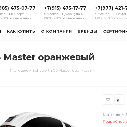
985) 475-07-77
+7(915) 475-17-77
+7(977) 421-
сква, ТРК СпортЕХ
г. Москва, ТЦ Формула Х
г. Москва, ТЦ Dexter
 - 21:00 без выходных
10:00 - 21:00 без выходных
10:00 - 21:00 без вы
Ы
КАК КУПИТЬ
О КОМПАНИИ
БРЕНДЫ
СЕРТИФИ
 Master оранжевый
—
ы
Мотошлем Schuberth C5 Master оранжевый
Мотошлем S
Подробност