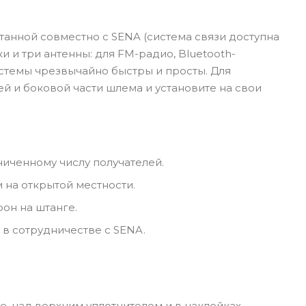
танной совместно с SENA (система связи доступна
 и три антенны: для FM-радио, Bluetooth-
истемы чрезвычайно быстры и просты. Для
й и боковой части шлема и установите на свои
ниченному числу получателей.
 на открытой местности.
он на штанге.
 в сотрудничестве с SENA.
 над верхним уплотнителем и в наклейках,