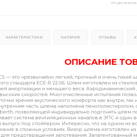
от цен в роз
ХАРАКТЕРИСТИКИ
НАЛИЧИЕ
ОТЗЫВЫ
К
ОПИСАНИЕ ТО
C5 — это чрезвычайно легкий, прочный и очень тихий 
ого стандарта ECE-R 22.06. Шлем изготовлен из стекл
шей амортизации и меньшего веса. Аэродинамический
высоких скоростей. Многочисленные испытания позв
точки зрения акустического комфорта как внутри, так 
Внутренняя часть шлема наполнена пенополистиролом,
berth, позволяющей индивидуально подгонять шлем п
ивает система вентиляционных каналов в ЭПС и один в
й выпуск под спойлером. Интересно, что на одном из 
ание в сложных условиях. Визор шлема изготовлен из
м для предотвращения запотевания. Запатентованный 