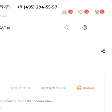
77-71
+7 (495) 294-55-57
0
0
0
ходных
КАТЫ
Артикул:
51-2212
chuberth C5 Master оранжевый
и