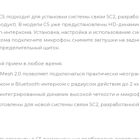
5 подходит для установки системы связи SC2, разрабо
одукт). В модели C5 уже предустановлены HD-динамики
h-интеркома. Установка, настройка и использование с
кома подключите микрофон, снимите заглушки на задне
спределительный щиток.
й прием в любое время.
 Mesh 2.0 позволяет подключаться практически неогра
ком и Bluetooth-интерком с радиусом действия до 2 км
интегрированный динамик высокой четкости и микроф
отовлены для новой системы связи SC2, разработанной
 элементы в C5 размещены на подбородке, воротнике,