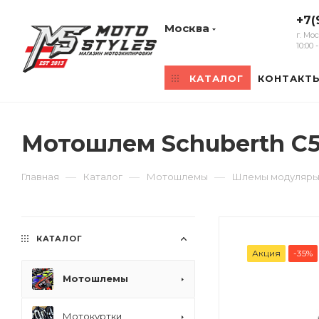
+7(
Москва
г. Мо
10:00
КАТАЛОГ
КОНТАКТ
Мотошлем Schuberth C5
—
—
—
Главная
Каталог
Мотошлемы
Шлемы модуляр
КАТАЛОГ
Акция
-35%
Мотошлемы
Мотокуртки