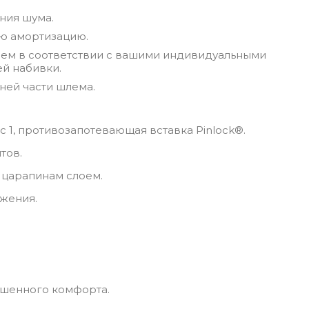
ния шума.
ую амортизацию.
шлем в соответствии с вашими индивидуальными
й набивки.
ней части шлема.
с 1, противозапотевающая вставка Pinlock®.
тов.
 царапинам слоем.
жения.
шенного комфорта.