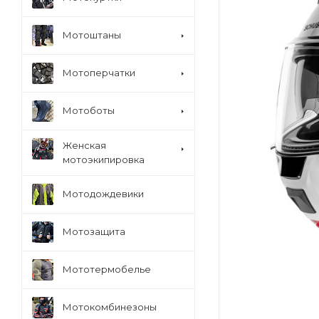
Мотоштаны
Мотоперчатки
Мотоботы
Женская
мотоэкипировка
Мотодождевики
Мотозащита
Мототермобелье
Мотокомбинезоны