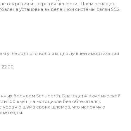
осле открытия и закрытия челюсти. Шлем оснащен
овлена ​​установка выделенной системы связи SC2.
оем углеродного волокна для лучшей амортизации
22.06.
анных брендом Schuberth. Благодаря акустической
ти 100 км/ч (на мотоцикле без обтекателя).
ие уровню шума своих шлемов, что напрямую
ремя езды.