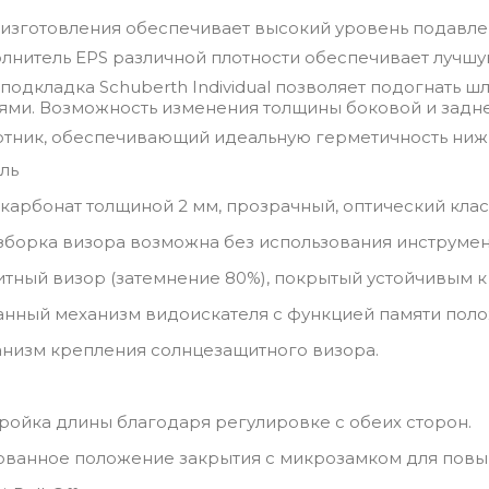
 изготовления обеспечивает высокий уровень подавле
лнитель EPS различной плотности обеспечивает лучш
подкладка Schuberth Individual позволяет подогнать 
ями. Возможность изменения толщины боковой и задне
тник, обеспечивающий идеальную герметичность ниж
ль
карбонат толщиной 2 мм, прозрачный, оптический клас
зборка визора возможна без использования инструмен
тный визор (затемнение 80%), покрытый устойчивым к
анный механизм видоискателя с функцией памяти поло
низм крепления солнцезащитного визора.
тройка длины благодаря регулировке с обеих сторон.
ванное положение закрытия с микрозамком для повы