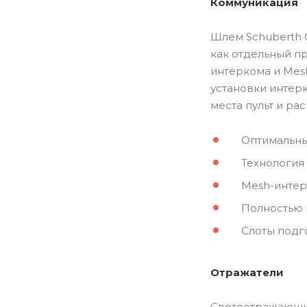
Коммуникация
Шлем Schuberth C
как отдельный пр
интеркома и Mes
установки интер
места пульт и ра
Оптимальны
Технология
Mesh-интер
Полностью 
Слоты подг
Отражатели
Светоотражающие