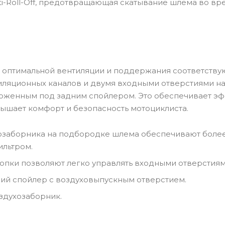
ti-Roll-Off, предотвращающая скатывание шлема во вр
 оптимальной вентиляции и поддержания соответств
иляционных каналов и двумя входными отверстиями н
оженным под задним спойлером. Это обеспечивает эф
ышает комфорт и безопасность мотоциклиста.
озаборника на подбородке шлема обеспечивают более
льтром.
опки позволяют легко управлять входными отверстиям
ий спойлер с воздуховыпускным отверстием.
здухозаборник.