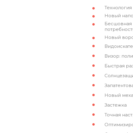
Технология
Новый напо
Бесшовная 
потребност
Новый воро
Видоискате
Визор: поли
Быстрая ра
Солнцезащи
Запатентов
Новый меха
Застежка
Точная нас
Оптимизиро