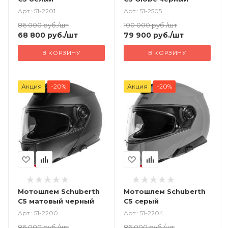
Арт.: 51-2201
Арт.: 51-2505
86 000
руб.
/шт
100 000
руб.
/шт
68 800
руб.
/шт
79 900
руб.
/шт
В КОРЗИНУ
В КОРЗИНУ
Акция
-20%
Акция
-20%
Мотошлем Schuberth
Мотошлем Schuberth
C5 матовый черный
C5 серый
Арт.: 51-2200
Арт.: 51-2204
86 000
руб.
/шт
86 000
руб.
/шт