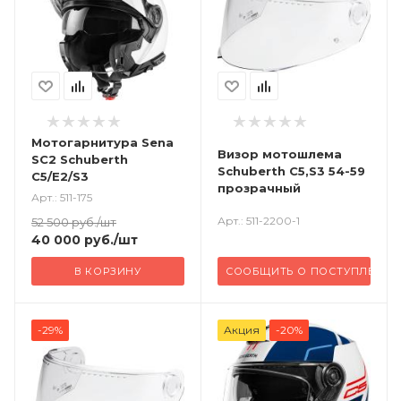
Мотогарнитура Sena
Визор мотошлема
SC2 Schuberth
Schuberth C5,S3 54-59
C5/E2/S3
прозрачный
Арт.: 511-175
Арт.: 511-2200-1
52 500
руб.
/шт
40 000
руб.
/шт
В КОРЗИНУ
СООБЩИТЬ О ПОСТУПЛЕНИ
-29%
Акция
-20%