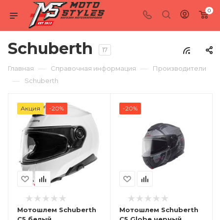
0
Schuberth
17
—
—
Главная
Справочная информация
Производители
—
Schuberth
Акция
-20%
-20%
Мотошлем Schuberth
Мотошлем Schuberth
C5 белый
C5 Globe черный