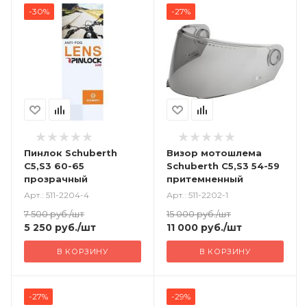
-30%
-27%
Пинлок Schuberth
Визор мотошлема
C5,S3 60-65
Schuberth C5,S3 54-59
прозрачный
притемненный
Арт.: 511-2204-4
Арт.: 511-2202-1
7 500
руб.
/шт
15 000
руб.
/шт
5 250
руб.
/шт
11 000
руб.
/шт
В КОРЗИНУ
В КОРЗИНУ
-27%
-29%