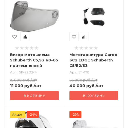
Визор мотошлема
Мотогарнитура Cardo
Schuberth C5,S3 60-65
SC2 EDGE Schuberth
притемненный
C5/E2/S3
Арт.: 511-2202-4
Арт.: 511-178
15 000
руб.
/шт
56 000
руб.
/шт
11 000
руб.
/шт
40 000
руб.
/шт
В КОРЗИНУ
В КОРЗИНУ
Акция
-24%
-29%