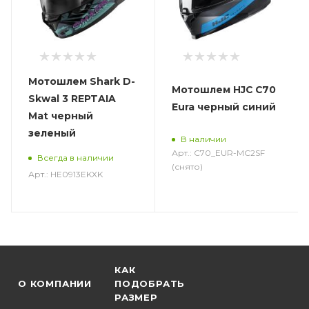
Мотошлем Shark D-
Мотошлем HJC C70
Skwal 3 REPTAIA
Eura черный синий
Mat черный
зеленый
В наличии
Арт.: C70_EUR-MC2SF
Всегда в наличии
(снято)
Арт.: HE0913EKXK
КАК
О КОМПАНИИ
ПОДОБРАТЬ
РАЗМЕР