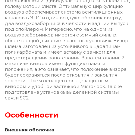
позволяющей индивидуально подгонять шлем под
голову мотоциклиста. Оптимальную циркуляцию
воздуха обеспечивает система вентиляционных
каналов в ЭПС и один воздухозаборник вверху,
два воздухозаборника в челюсти и задний выпуск
под спойлером. Интересно, что на одном из
воздухозаборников имеется съемный фильтр,
облегчающий дыхание в сложных условиях. Визор
шлема изготовлен из устойчивого к царапинам
поликарбоната и имеет вставку с замком для
предотвращения запотевания. Запатентованный
механизм визора имеет функцию памяти
положения, а это означает, что положение визора
будет сохраняться после открытия и закрытия
челюсти. Шлем оснащен солнцезащитным
визором и удобной застежкой Micro-lock. Также
подготовлена ​​установка выделенной системы
связи SC2.
Особенности
Внешняя оболочка