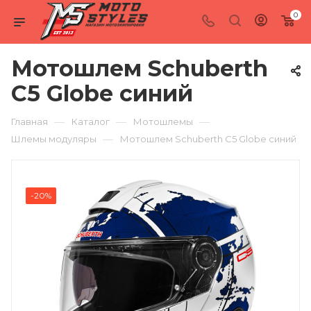
0
Мотошлем Schuberth
C5 Globe синий
—
—
—
Главная
Каталог
Мотошлемы
—
Шлемы модуляры
Мотошлем Schuberth C5 Globe синий
-20%