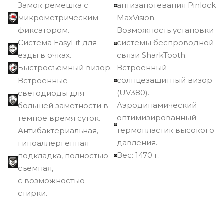
Замок ремешка с
антизапотевания Pinlock
микрометрическим
MaxVision.
фиксатором.
Возможность установки
Cистема EasyFit для
системы беспроводной
езды в очках.
связи SharkTooth.
Быстросъёмный визор.
Встроенный
солнцезащитный визор
Встроенные
(UV380).
светодиоды для
Аэродинамический
большей заметности в
оптимизированный
темное время суток.
термопластик высокого
Антибактериальная,
давления.
гипоаллергенная
Вec: 1470 г.
подкладка, полностью
съемная,
с возможностью
стирки.