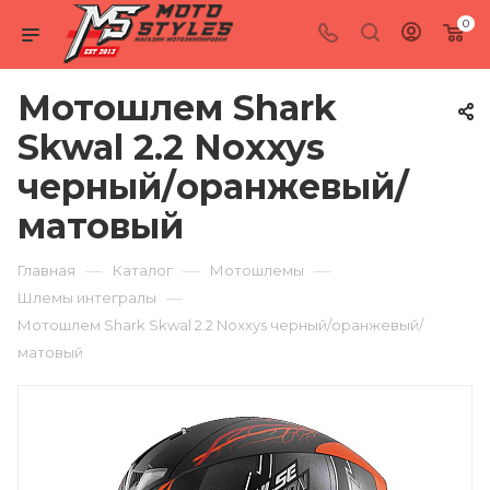
0
Мотошлем Shark
Skwal 2.2 Noxxys
черный/оранжевый/
матовый
—
—
—
Главная
Каталог
Мотошлемы
—
Шлемы интегралы
Мотошлем Shark Skwal 2.2 Noxxys черный/оранжевый/
матовый