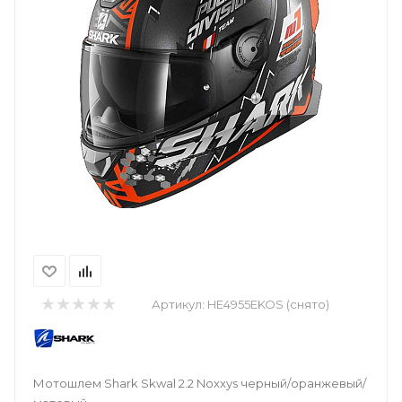
Артикул:
HE4955EKOS (снято)
Мотошлем Shark Skwal 2.2 Noxxys черный/оранжевый/