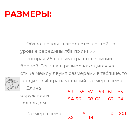
РАЗМЕРЫ:
Обхват головы измеряется лентой на
уровне середины лба по линии,
которая 2.5 сантиметра выше линии
бровей. Если ваш размер находится на
стыке между двумя размерами в таблице, то
следует выбирать меньший размер шлема.
Длина
53-
55-
57-
59-
61-
63-
окружности
54
56
58
60
62
64
головы, см
Размер шлема
S
L
XL
XXL
XS
M