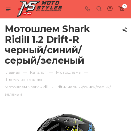
0
Мотошлем Shark
Ridill 1.2 Drift-R
черный/синий/
серый/зеленый
—
—
—
Главная
Каталог
Мотошлемы
—
Шлемы интегралы
Мотошлем Shark Ridill 1.2 Drift-R черный/синий/серый/
зеленый