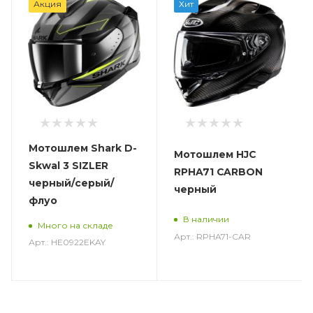
Акция
Хит
Мотошлем Shark D-
Мотошлем HJC
Skwal 3 SIZLER
RPHA71 CARBON
черный/серый/
черный
флуо
В наличии
Много на складе
Арт.: RPHA71-CAR
Арт.: HE0922EKAY