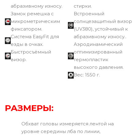
абразивному износу.
стирки.
Замок ремешка с
Встроенный
микрометрическим
солнцезащитный визор
фиксатором.
(UV380), устойчивый к
Cистема EasyFit для
абразивному износу..
езды в очках.
Аэродинамический
Быстросъёмный
оптимизированный
визор.
термопластик
высокого давления.
Вec: 1550 г.
РАЗМЕРЫ:
Обхват головы измеряется лентой на
уровне середины лба по линии,