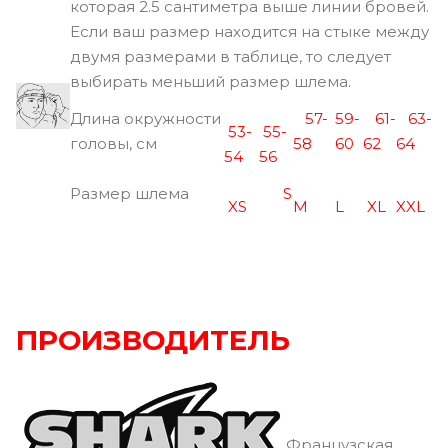
которая 2.5 сантиметра выше линии бровей.
Если ваш размер находится на стыке между
двумя размерами в таблице, то следует
выбирать меньший размер шлема.
Длина окружности
57-
59-
61-
63-
53-
55-
головы, см
58
60
62
64
54
56
Размер шлема
S
XS
M
L
XL
XXL
ПРОИЗВОДИТЕЛЬ
Французская