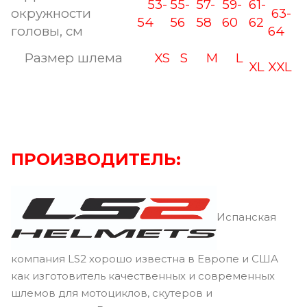
53-
55-
57-
59-
61-
окружности
63-
54
56
58
60
62
головы, см
64
Размер шлема
XS
S
M
L
XL
XXL
ПРОИЗВОДИТЕЛЬ:
Испанская
компания LS2 хорошо известна в Европе и США
как изготовитель качественных и современных
шлемов для мотоциклов, скутеров и