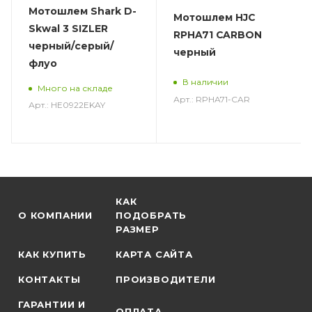
Мотошлем Shark D-
Мотошлем HJC
Skwal 3 SIZLER
RPHA71 CARBON
черный/серый/
черный
флуо
В наличии
Много на складе
Арт.: RPHA71-CAR
Арт.: HE0922EKAY
КАК
О КОМПАНИИ
ПОДОБРАТЬ
РАЗМЕР
КАК КУПИТЬ
КАРТА САЙТА
КОНТАКТЫ
ПРОИЗВОДИТЕЛИ
ГАРАНТИИ И
ОПЛАТА