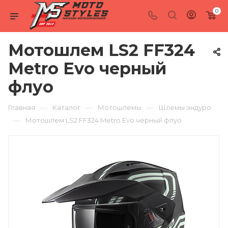
0
Мотошлем LS2 FF324
Metro Evo черный
флуо
—
—
—
Главная
Каталог
Мотошлемы
Шлемы эндуро
—
Мотошлем LS2 FF324 Metro Evo черный флуо