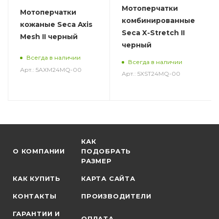
Мотоперчатки
Мотоперчатки
комбинированные
кожаные Seca Axis
Seca X-Stretch II
Mesh II черный
черный
Всегда в наличии
Всегда в наличии
Арт.: 5AXM24MQ-00
Арт.: 5XST24MQ-00
КАК
О КОМПАНИИ
ПОДОБРАТЬ
РАЗМЕР
КАК КУПИТЬ
КАРТА САЙТА
КОНТАКТЫ
ПРОИЗВОДИТЕЛИ
ГАРАНТИИ И
ОПЛАТА