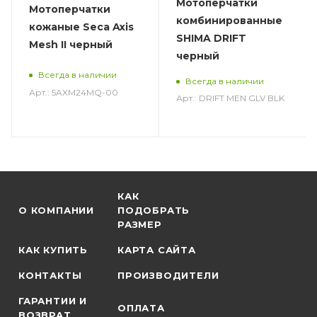
Мотоперчатки
Мотоперчатки
комбинированные
кожаные Seca Axis
SHIMA DRIFT
Mesh II черный
черный
Всегда в наличии
Всегда в наличии
Арт.: 5AXM24MQ-00
Арт.: DRIFT MEN GLV BLK
КАК
О КОМПАНИИ
ПОДОБРАТЬ
РАЗМЕР
КАК КУПИТЬ
КАРТА САЙТА
КОНТАКТЫ
ПРОИЗВОДИТЕЛИ
ГАРАНТИИ И
ОПЛАТА
ВОЗВРАТ