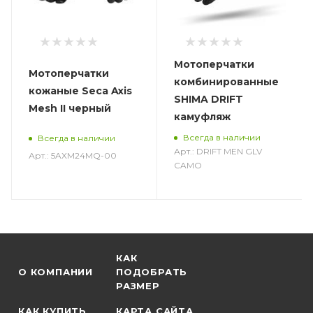
Мотоперчатки
Мотоперчатки
комбинированные
кожаные Seca Axis
SHIMA DRIFT
Mesh II черный
камуфляж
Всегда в наличии
Всегда в наличии
Арт.: DRIFT MEN GLV
Арт.: 5AXM24MQ-00
CAMO
КАК
О КОМПАНИИ
ПОДОБРАТЬ
РАЗМЕР
КАК КУПИТЬ
КАРТА САЙТА