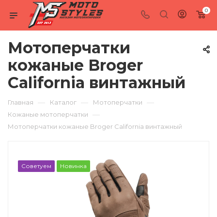
0
Мотоперчатки
кожаные Broger
California винтажный
—
—
—
Главная
Каталог
Мотоперчатки
—
Кожаные мотоперчатки
Мотоперчатки кожаные Broger California винтажный
Советуем
Новинка