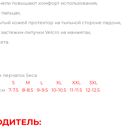
нели повышают комфорт использования,
 пальцах,
тый кожей протектор на тыльной стороне ладони,
застежки-липучки Velcro на манжетах,
ета.
 перчаток Seca
S
M
L
XL
XXL
3XL
см
7-7.5
8-8.5
9-9.5
10-10.5
11-11.5
12-12.5
ДИТЕЛЬ: