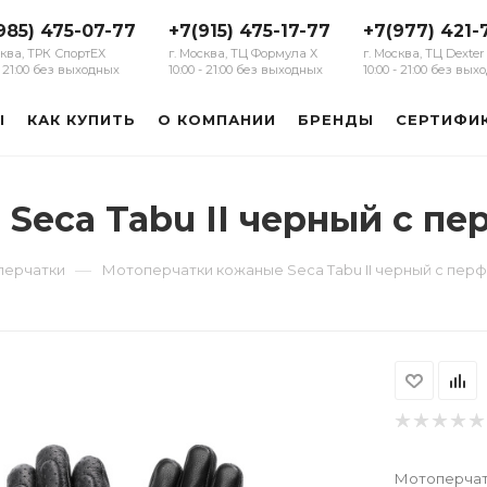
985) 475-07-77
+7(915) 475-17-77
+7(977) 421-
сква, ТРК СпортЕХ
г. Москва, ТЦ Формула Х
г. Москва, ТЦ Dexter
 - 21:00 без выходных
10:00 - 21:00 без выходных
10:00 - 21:00 без вы
Ы
КАК КУПИТЬ
О КОМПАНИИ
БРЕНДЫ
СЕРТИФИ
Seca Tabu II черный с п
—
перчатки
Мотоперчатки кожаные Seca Tabu II черный с пер
Мотоперчатк