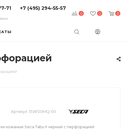
77-71
+7 (495) 294-55-57
0
0
0
ходных
КАТЫ
ерфорацией
форацией
Артикул:
5TAP20MQ-00
и кожаные Seca Tabu II черный с перфорацией