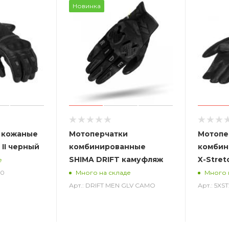
Новинка
 кожаные
Мотоперчатки
Мотопе
 II черный
комбинированные
комбин
SHIMA DRIFT камуфляж
X-Stret
е
00
Много на складе
Много 
Арт.: DRIFT MEN GLV CAMO
Арт.: 5X