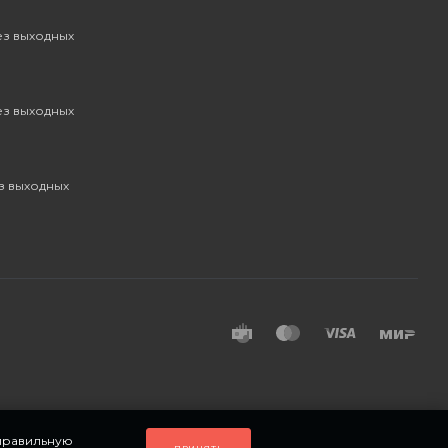
без выходных
без выходных
ез выходных
 правильную