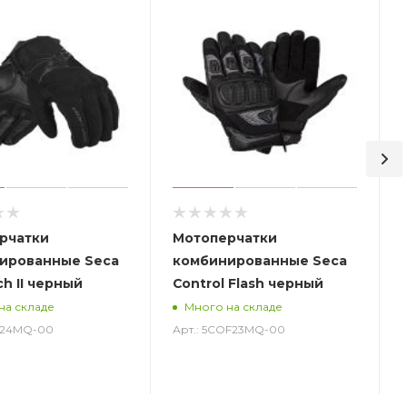
рчатки
Мотоперчатки
ированные Seca
комбинированные Seca
ch II черный
Control Flash черный
на складе
Много на складе
ST24MQ-00
Арт.: 5COF23MQ-00