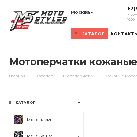
+7(
Москва
г. Мо
10:00
КАТАЛОГ
КОНТАКТ
Мотоперчатки кожаные 
—
—
—
Главная
Каталог
Мотоперчатки
Кожаные мото
КАТАЛОГ
Мотошлемы
Мотокуртки