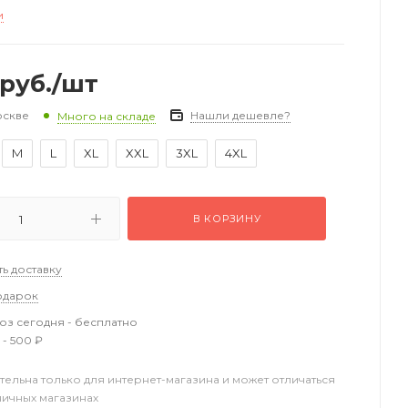
и
руб.
/шт
оскве
Нашли дешевле?
Много на складе
M
L
XL
XXL
3XL
4XL
В КОРЗИНУ
ть доставку
одарок
з сегодня - бесплатно
 - 500 ₽
тельна только для интернет-магазина и может отличаться
ничных магазинах