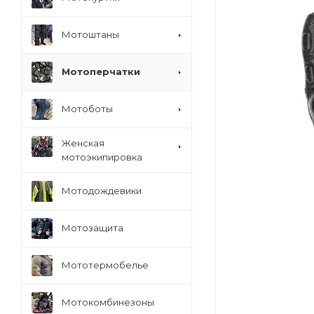
Мотоштаны
Мотоперчатки
Мотоботы
Женская
мотоэкипировка
Мотодождевики
Мотозащита
Мототермобелье
Мотокомбинезоны