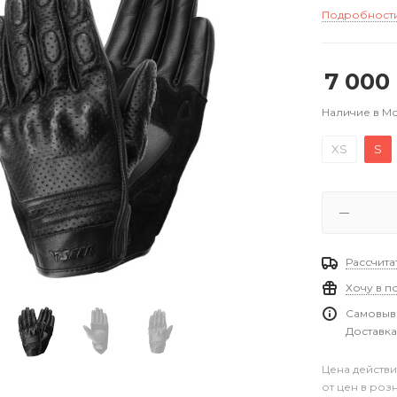
Подробност
7 000
Наличие в М
XS
S
Рассчита
Хочу в п
Самовыво
Доставка
Цена действи
от цен в роз