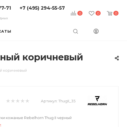
77-71
+7 (495) 294-55-57
0
0
0
ходных
КАТЫ
жный коричневый
ый коричневый
Артикул:
ThugII_35
и кожаные Rebelhorn Thug II черный
и