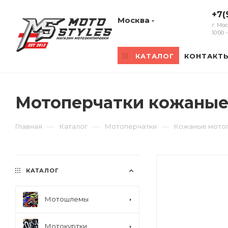
+7(
Москва
г. Мо
10:00
КАТАЛОГ
КОНТАКТ
Мотоперчатки кожаные 
—
—
—
Главная
Каталог
Мотоперчатки
Кожаные мото
КАТАЛОГ
Мотошлемы
Мотокуртки