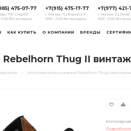
985) 475-07-77
+7(915) 475-17-77
+7(977) 421-
сква, ТРК СпортЕХ
г. Москва, ТЦ Формула Х
г. Москва, ТЦ Dexter
 - 21:00 без выходных
10:00 - 21:00 без выходных
10:00 - 21:00 без вы
Ы
КАК КУПИТЬ
О КОМПАНИИ
БРЕНДЫ
СЕРТИФИ
Rebelhorn Thug II винта
—
перчатки
Мотоперчатки кожаные Rebelhorn Thug II винтажн
Мотоперчатк
Подробност