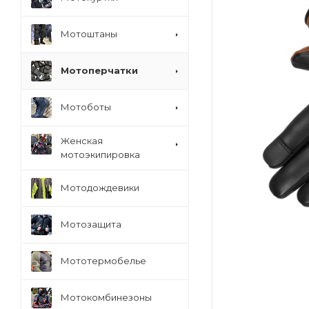
Мотоштаны
Мотоперчатки
Мотоботы
Женская
мотоэкипировка
Мотодождевики
Мотозащита
Мототермобелье
Мотокомбинезоны