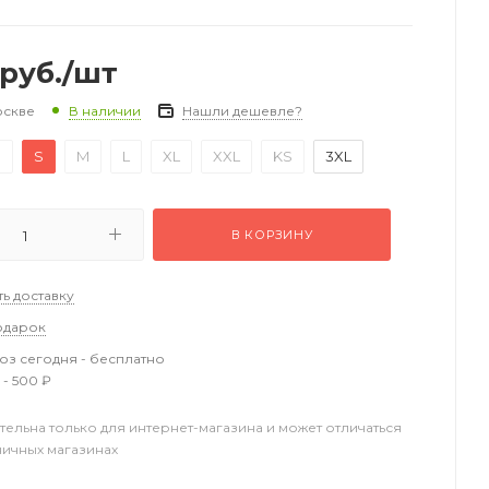
руб.
/шт
оскве
Нашли дешевле?
В наличии
S
S
M
L
XL
XXL
KS
3XL
В КОРЗИНУ
ть доставку
одарок
з сегодня - бесплатно
 - 500 ₽
тельна только для интернет-магазина и может отличаться
ничных магазинах