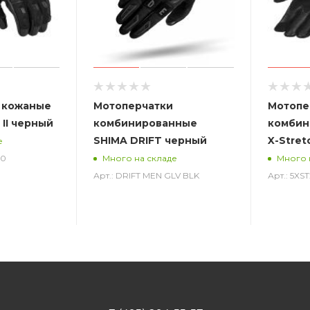
 кожаные
Мотоперчатки
Мотопе
 II черный
комбинированные
комбин
SHIMA DRIFT черный
X-Stret
е
00
Много на складе
Много 
Арт.: DRIFT MEN GLV BLK
Арт.: 5X