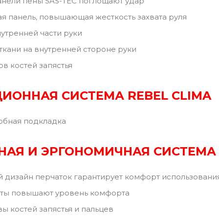
нели пены SAS-TEC поглощают удар
я панель, повышающая жесткость захвата руля
утренней части руки
ткани на внутренней стороне руки
в костей запястья
ЦИОННАЯ
СИСТЕМА REBEL CLIMA
обная подкладка
НАЯ
И ЭРГОНОМИЧНАЯ СИСТЕМА
 дизайн перчаток гарантирует комфорт использовани
нты повышают уровень комфорта
ы костей запястья и пальцев