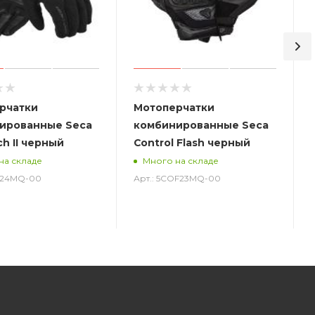
рчатки
Мотоперчатки
ированные Seca
комбинированные Seca
ch II черный
Control Flash черный
на складе
Много на складе
ST24MQ-00
Арт.: 5COF23MQ-00