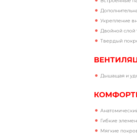
Встроенные па
Дополнительна
Укрепление вн
Двойной слой 
Твердый покро
ВЕНТИЛЯ
Дышащая и уд
КОМФОРТ
Анатомический
Гибкие элеме
Мягкие покров