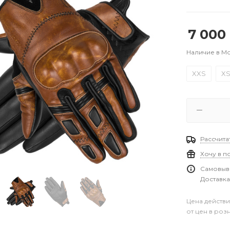
7 000
Наличие в М
XXS
X
Рассчита
Хочу в п
Самовыво
Доставка
Цена действи
от цен в роз