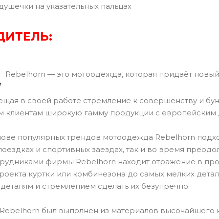
ушечки на указательных пальцах
ДИТЕЛЬ:
Rebelhorn — это мотоодежда, которая придаёт новый
ещая в своей работе стремление к совершенству и бун
м клиентам широкую гамму продукции с европейским 
нове популярных трендов мотоодежда Rebelhorn подход
 поездках и спортивных заездах, так и во время прео
трудниками фирмы Rebelhorn находит отражение в пр
 проекта куртки или комбинезона до самых мелких дет
 деталям и стремлением сделать их безупречно.
Rebelhorn был выполнен из материалов высочайшего к