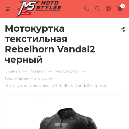
0
Мотокуртка
текстильная
Rebelhorn Vandal2
черный
—
—
—
Главная
Каталог
Мотокуртки
—
Текстильные мотокуртки
Мотокуртка текстильная Rebelhorn Vandal2 черный