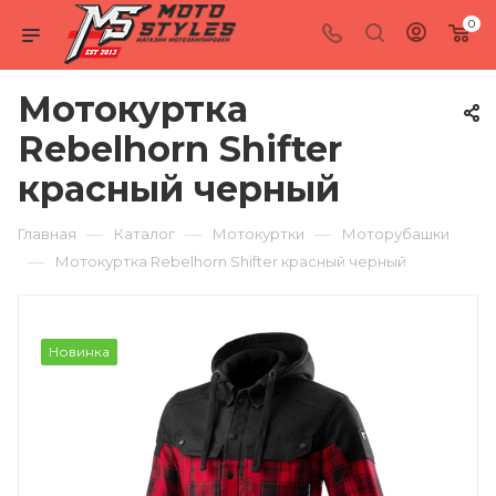
0
Мотокуртка
Rebelhorn Shifter
красный черный
—
—
—
Главная
Каталог
Мотокуртки
Моторубашки
—
Мотокуртка Rebelhorn Shifter красный черный
Новинка