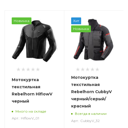
Новинка
Хит
Новинка
Мотокуртка
Мотокуртка
текстильная
текстильная
Rebelhorn CubbyV
Rebelhorn HiflowV
черный/серый/
черный
красный
Много на складе
Всегда в наличии
Арт.: HiflowV_01
Арт.: CubbyV_32