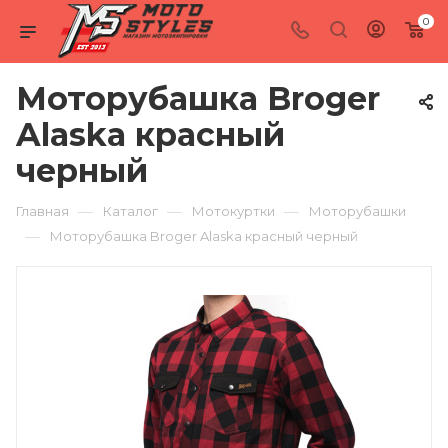
0
Моторубашка Broger
Alaska красный
черный
—
—
—
Главная
Каталог
Мотокуртки
Моторубашки
—
Моторубашка Broger Alaska красный черный