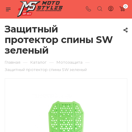
0
Защитный
протектор спины SW
зеленый
—
—
—
Главная
Каталог
Мотозащита
Защитный протектор спины SW зеленый