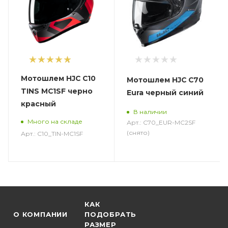
1
Мотошлем HJC C10
Мотошлем HJC C70
TINS MC1SF черно
Eura черный синий
красный
В наличии
Много на складе
Арт.: C70_EUR-MC2SF
(снято)
Арт.: C10_TIN-MC1SF
КАК
О КОМПАНИИ
ПОДОБРАТЬ
РАЗМЕР