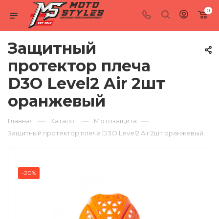
0
Защитный
протектор плеча
D3O Level2 Air 2шт
оранжевый
—
—
—
Главная
Каталог
Мотозащита
Защитный протектор плеча D3O Level2 Air 2шт оранжевый
-20%