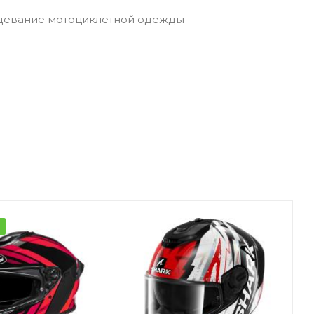
адевание мотоциклетной одежды
а