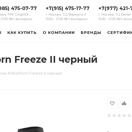
985) 475-07-77
+7(915) 475-17-77
+7(977) 421-
сква, ТРК СпортЕХ
г. Москва, ТЦ Формула Х
г. Москва, ТЦ Dexter
 - 21:00 без выходных
10:00 - 21:00 без выходных
10:00 - 21:00 без вы
Ы
КАК КУПИТЬ
О КОМПАНИИ
БРЕНДЫ
СЕРТИФИ
n Freeze II черный
ны Rebelhorn Freeze II черный