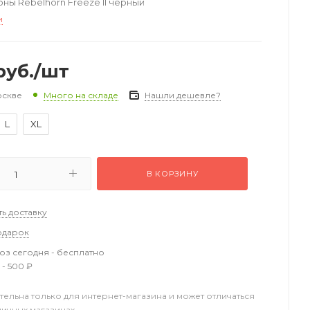
ны Rebelhorn Freeze II черный
и
уб.
/шт
оскве
Нашли дешевле?
Много на складе
L
XL
В КОРЗИНУ
ть доставку
одарок
з сегодня - бесплатно
 - 500 ₽
тельна только для интернет-магазина и может отличаться
ничных магазинах