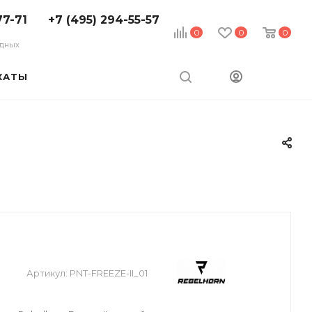
77-71
+7 (495) 294-55-57
0
0
0
ходных
КАТЫ
Артикул:
PNT-FREEZE-II_01