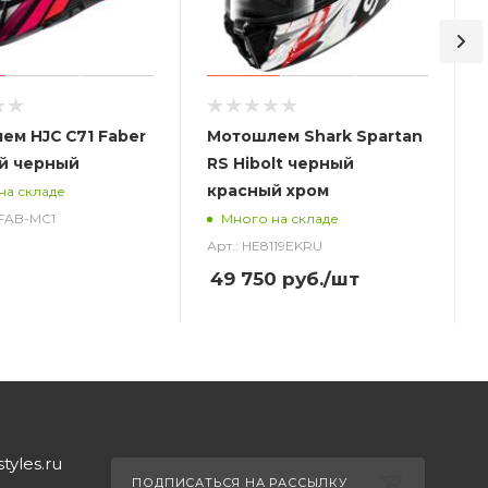
ем HJC C71 Faber
Мотошлем Shark Spartan
й черный
RS Hibolt черный
красный хром
на складе
_FAB-MC1
Много на складе
Арт.: HE8119EKRU
49 750
руб.
/шт
yles.ru
ПОДПИСАТЬСЯ НА РАССЫЛКУ