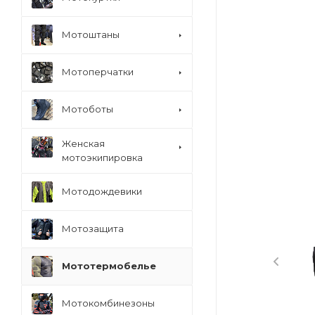
Мотоштаны
Мотоперчатки
Мотоботы
Женская
мотоэкипировка
Мотодождевики
Мотозащита
Мототермобелье
Мотокомбинезоны