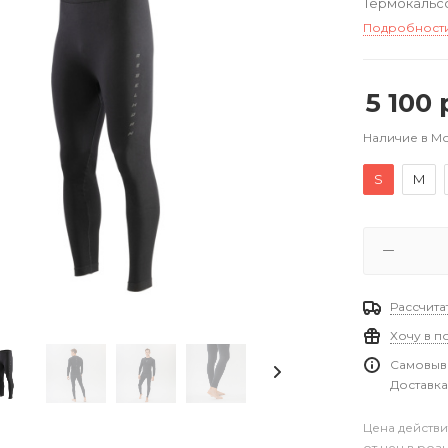
Термокальсо
Подробност
5 100
р
Наличие в М
S
M
Рассчита
Хочу в п
Самовыво
Доставка
Цена действи
от цен в роз