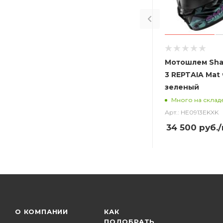
Мотошлем Sha
3 REPTAIA Mat
зеленый
Много на склад
Арт.: HE0913EKXK
34 500
руб.
О КОМПАНИИ
КАК
ПОДОБРАТЬ