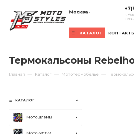
+7(
Москва
г. Мо
10:00
КАТАЛОГ
КОНТАКТ
Термокальсоны Rebelhor
—
—
—
Главная
Каталог
Мототермобелье
Термокальсо
КАТАЛОГ
Мотошлемы
Мотокуртки