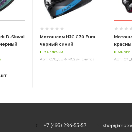
rk D-Skwal
Мотошлем HJC C70 Eura
Мотошл
 черный
черный синий
красны
В наличии
Много 
Арт.: C70_EUR-MC2SF (снято)
Арт.: C71
е
/шт
+7 (495) 294-55-57
shop@motost