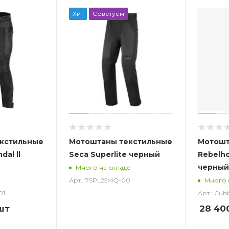
Хит
Советуем
кстильные
Мотоштаны текстильные
Мотошт
dal ll
Seca Superlite черный
Rebelh
черный
Много на складе
Арт.: 7SPL25MQ-00
Много 
01
Арт.: Cub
шт
28 40