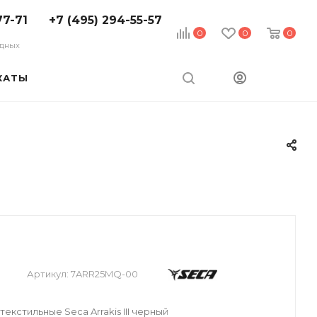
77-71
+7 (495) 294-55-57
0
0
0
ходных
КАТЫ
Артикул:
7ARR25MQ-00
екстильные Seca Arrakis III черный