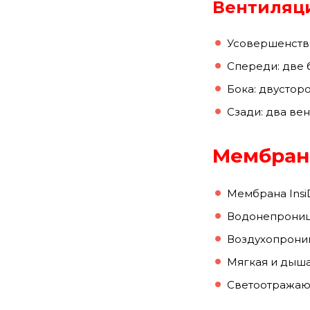
Вентиляц
Усовершенство
Спереди: две 
Бока: двустор
Сзади: два ве
Мембран
Мембрана Insi
Водонепроница
Воздухопроница
Мягкая и дыша
Светоотражающ