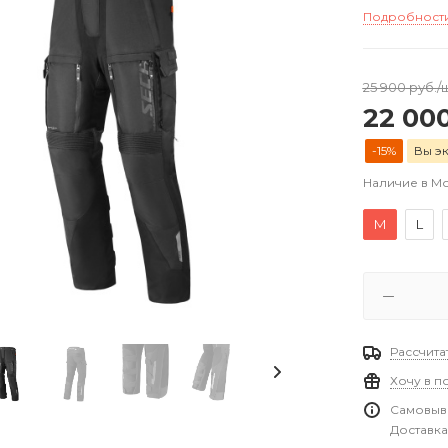
Подробност
25 900
руб.
/
22 00
-15%
Вы э
Наличие в М
M
L
Рассчита
Хочу в п
Самовыво
Доставка