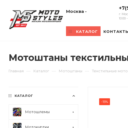
+7(
Москва
г. Мо
10:00
КАТАЛОГ
КОНТАКТ
Мотоштаны текстильные 
—
—
—
Главная
Каталог
Мотоштаны
Текстильные мот
КАТАЛОГ
-15%
Мотошлемы
Мотокуртки