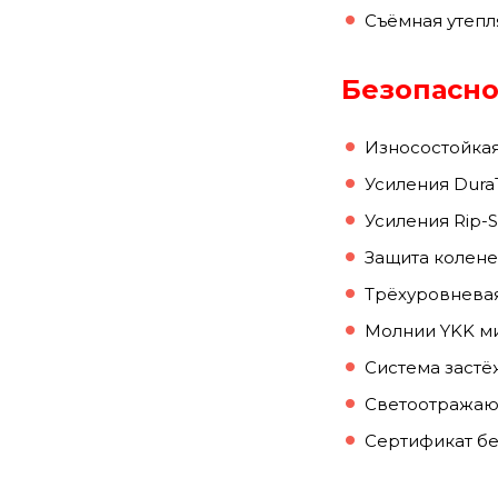
Съёмная утеп
Безопасно
Износостойкая
Усиления Dura
Усиления Rip-
Защита колене
Трёхуровнева
Молнии YKK м
Система застё
Светоотражающ
Сертификат бе