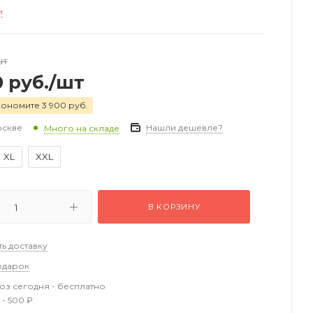
и
шт
0
руб.
/шт
кономите 3 900 руб.
оскве
Нашли дешевле?
Много на складе
XL
XXL
В КОРЗИНУ
ть доставку
одарок
з сегодня - бесплатно
 - 500 ₽