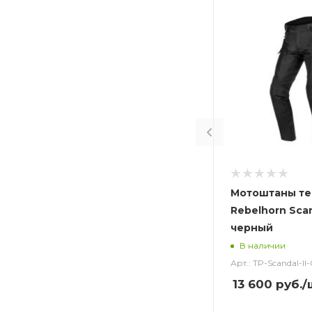
Мотоштаны те
Rebelhorn Scan
черный
В наличии
Арт.: TP-Scandal-ll-
13 600
руб.
/