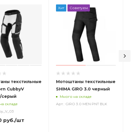
Хит
Советуем
аны текстильные
Мотоштаны текстильные
orn CubbyV
SHIMA GIRO 3.0 черный
/серый
Много на складе
Арт.: GIRO 3.0 MEN PNT BLK
на складе
by_V_03
0
руб.
/шт