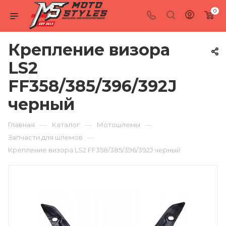
0
Крепление визора
LS2
FF358/385/396/392J
черный
—
—
—
Главная
Каталог
Мотошлемы
—
Запчасти для шлемов
Крепление визора LS2 FF358/385/396/392J черный