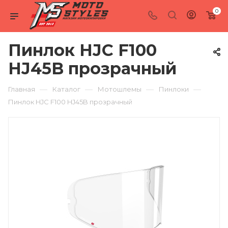
0
Пинлок HJC F100
HJ45B прозрачный
—
—
—
—
Главная
Каталог
Мотошлемы
Пинлоки
Пинлок HJC F100 HJ45B прозрачный