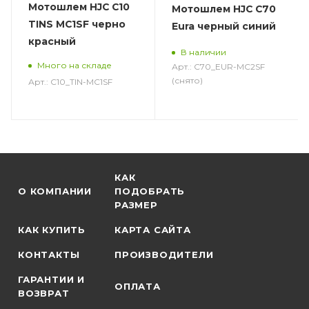
Мотошлем HJC C10
Мотошлем HJC C70
TINS MC1SF черно
Eura черный синий
красный
В наличии
Много на складе
Арт.: C70_EUR-MC2SF
(снято)
Арт.: C10_TIN-MC1SF
КАК
О КОМПАНИИ
ПОДОБРАТЬ
РАЗМЕР
КАК КУПИТЬ
КАРТА САЙТА
КОНТАКТЫ
ПРОИЗВОДИТЕЛИ
ГАРАНТИИ И
ОПЛАТА
ВОЗВРАТ