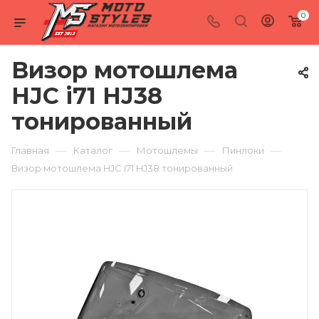
0
Визор мотошлема
HJC i71 HJ38
тонированный
—
—
—
—
Главная
Каталог
Мотошлемы
Пинлоки
Визор мотошлема HJC i71 HJ38 тонированный