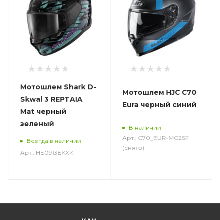
Мотошлем Shark D-
Мотошлем HJC C70
Skwal 3 REPTAIA
Eura черный синий
Mat черный
зеленый
В наличии
Арт.: C70_EUR-MC2SF
Всегда в наличии
(снято)
Арт.: HE0913EKXK