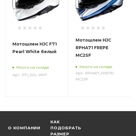
Мотошлем HJC
Мотошлем HJC F71
RPHA71 FREPE
Pearl White белый
MC2SF
Много на складе
Много на складе
Арт.: RPHA71_FREPE-
Арт.: F71_SOL-WHT
MC2SF
КАК
О КОМПАНИИ
ПОДОБРАТЬ
РАЗМЕР