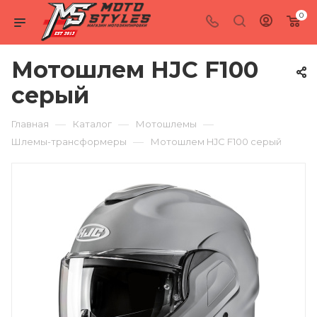
0
Мотошлем HJC F100
серый
—
—
—
Главная
Каталог
Мотошлемы
—
Шлемы-трансформеры
Мотошлем HJC F100 серый