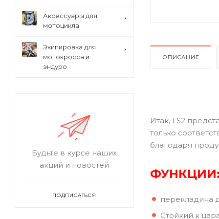
Аксессуары для
мотоцикла
Экипировка для
мотокросса и
ОПИСАНИЕ
эндуро
Итак, LS2 предст
только соответс
благодаря проду
Будьте в курсе наших
акций и новостей
ФУНКЦИИ
ПОДПИСАТЬСЯ
перекладина д
Стойкий к цар