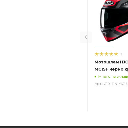
1
Мотошлем HJC 
MC1SF черно 
Много на склад
Арт.: C10_TIN-MC1S