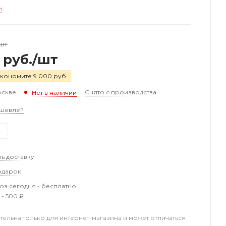
и
шт
руб.
/шт
кономите 9 000 руб.
оскве
Снято с производства
Нет в наличии
шевле?
L
ть доставку
одарок
з сегодня - бесплатно
 - 500 ₽
тельна только для интернет-магазина и может отличаться