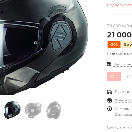
Подробност
30 000
руб.
/
21 000
-30%
Вы э
Наличие в М
Нашли де
XXL
3X
Рассчита
Хочу в п
Самовыво
Доставка
Цена действи