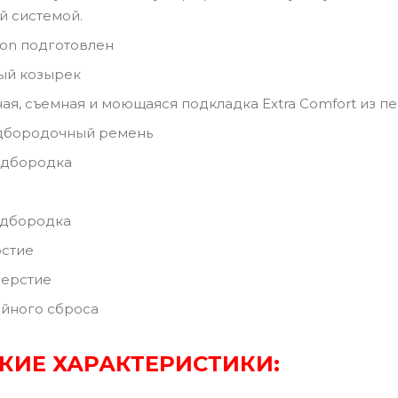
й системой.
sion подготовлен
ый козырек
ая, съемная и моющаяся подкладка Extra Comfort из п
дбородочный ремень
одбородка
одбородка
рстие
верстие
ийного сброса
КИЕ ХАРАКТЕРИСТИКИ: