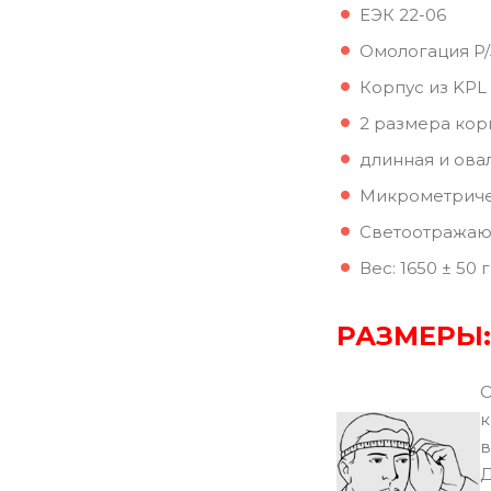
ЕЭК 22-06
Омологация P/
Корпус из KPL
2 размера корп
длинная и ова
Микрометриче
Светоотражаю
Вес: 1650 ± 50 г
РАЗМЕРЫ:
О
к
в
Д