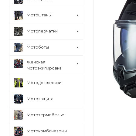
Мотоштаны
Мотоперчатки
Мотоботы
Женская
мотоэкипировка
Мотодождевики
Мотозащита
Мототермобелье
Мотокомбинезоны