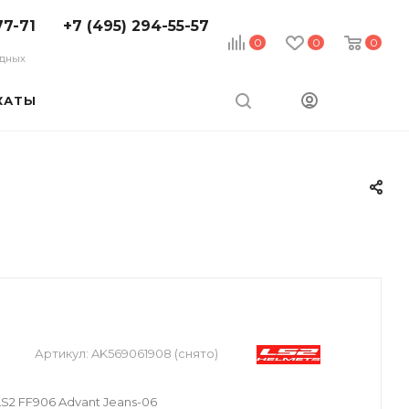
77-71
+7 (495) 294-55-57
0
0
0
ходных
КАТЫ
Артикул:
AK569061908 (снято)
2 FF906 Advant Jeans-06