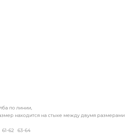
лба по линии,
размер находится на стыке между двумя размерами
0
61-62
63-64