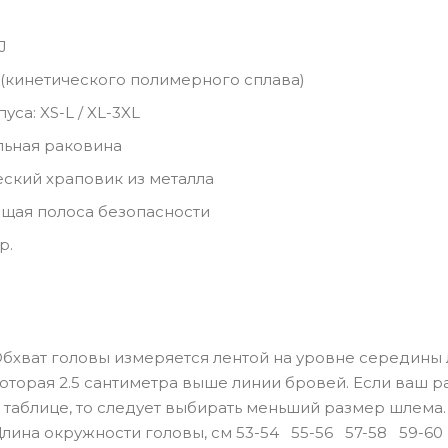
J
 (кинетического полимерного сплава)
уса: XS-L / XL-3XL
льная раковина
ский храповик из металла
щая полоса безопасности
р.
бхват головы измеряется лентой на уровне середины 
оторая 2.5 сантиметра выше линии бровей. Если ваш 
 таблице, то следует выбирать меньший размер шлема.
лина окружности головы, см
53-54
55-56
57-58
59-6