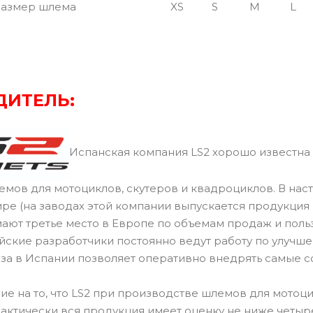
азмер шлема
XS
S
M
L
ДИТЕЛЬ:
Испанская компания LS2 хорошо известна 
мов для мотоциклов, скутеров и квадроциклов. В на
ре (на заводах этой компании выпускается продукция 
ают третье место в Европе по объемам продаж и поль
ские разработчики постоянно ведут работу по улучше
аза в Испании позволяет оперативно внедрять самые 
е на то, что LS2 при производстве шлемов для мотоц
актически вся продукция имеет оценку не ниже четыре