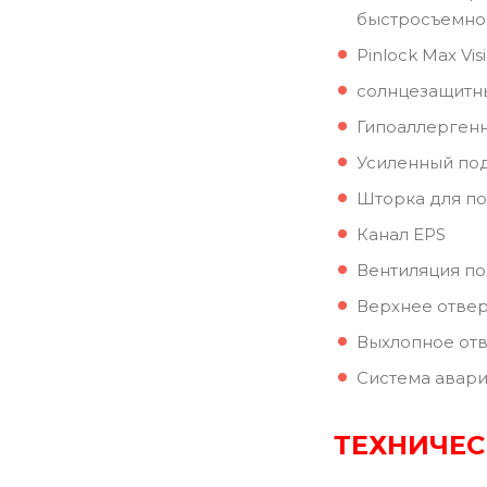
быстросъемно
Pinlock Max Vi
солнцезащитн
Гипоаллергенн
Усиленный по
Шторка для п
Канал EPS
Вентиляция п
Верхнее отве
Выхлопное от
Система авар
ТЕХНИЧЕС