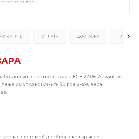
ничных магазинах
АК КУПИТЬ
ОПЛАТА
ДОСТАВКА
ТАБЛИЦА
ВАРА
аботанный в соответствии с ECE 22.06. Advant не
о даже смог сэкономить 50 граммов веса
ва.
озырек с системой двойного козырька и