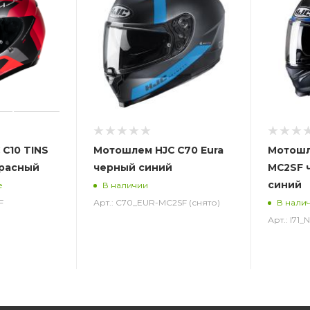
C10 TINS
Мотошлем HJC C70 Eura
Мотошле
красный
черный синий
MC2SF 
синий
е
В наличии
F
Арт.: C70_EUR-MC2SF (снято)
В нали
Арт.: I71