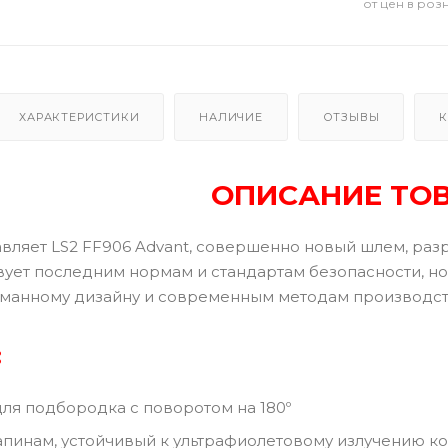
от цен в роз
ХАРАКТЕРИСТИКИ
НАЛИЧИЕ
ОТЗЫВЫ
К
ОПИСАНИЕ ТО
авляет LS2 FF906 Advant, совершенно новый шлем, разр
твует последним нормам и стандартам безопасности, н
манному дизайну и современным методам производст
:
ля подбородка с поворотом на 180º
апинам, устойчивый к ультрафиолетовому излучению к