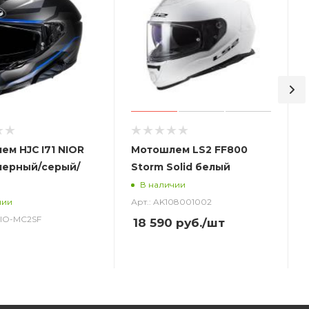
м HJC I71 NIOR
Мотошлем LS2 FF800
черный/серый/
Storm Solid белый
В наличии
Арт.: AK108001002
чии
_NIO-MC2SF
18 590
руб.
/шт