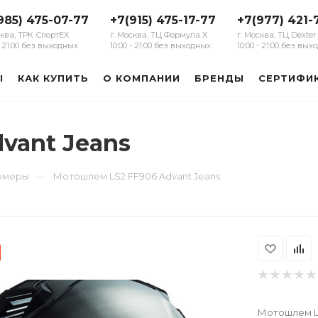
985) 475-07-77
+7(915) 475-17-77
+7(977) 421-
сква, ТРК СпортЕХ
г. Москва, ТЦ Формула Х
г. Москва, ТЦ Dexter
 - 21:00 без выходных
10:00 - 21:00 без выходных
10:00 - 21:00 без вы
Ы
КАК КУПИТЬ
О КОМПАНИИ
БРЕНДЫ
СЕРТИФИ
vant Jeans
—
рмеры
Мотошлем LS2 FF906 Advant Jeans
Мотошлем LS