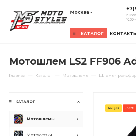
+7(
Москва
г. Мо
10:00
КАТАЛОГ
КОНТАКТ
Мотошлем LS2 FF906 Ad
—
—
—
Главная
Каталог
Мотошлемы
Шлемы-трансфо
КАТАЛОГ
Акция
-30%
Мотошлемы
Мотокуртки