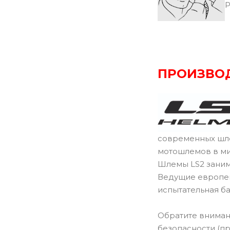
Р
ПРОИЗВО
современных шле
мотошлемов в ми
Шлемы LS2 заним
Ведущие европей
испытательная б
Обратите внимани
безопасности (пр