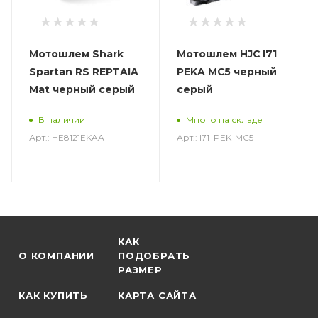
Мотошлем Shark
Мотошлем HJC I71
Spartan RS REPTAIA
PEKA MC5 черный
Mat черный серый
серый
В наличии
Много на складе
Арт.: HE8121EKAA
Арт.: I71_PEK-MC5
КАК
О КОМПАНИИ
ПОДОБРАТЬ
РАЗМЕР
КАК КУПИТЬ
КАРТА САЙТА