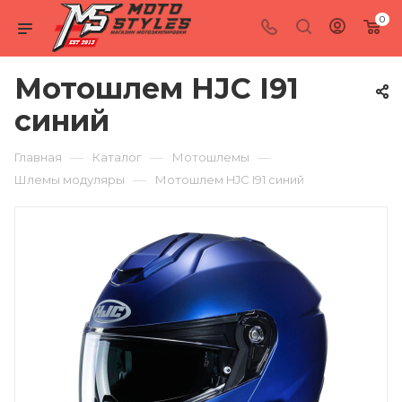
0
Мотошлем HJC I91
синий
—
—
—
Главная
Каталог
Мотошлемы
—
Шлемы модуляры
Мотошлем HJC I91 синий