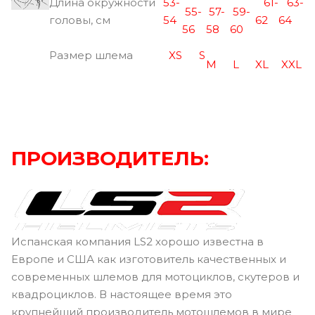
Длина окружности
53-
61-
63-
55-
57-
59-
головы, см
54
62
64
56
58
60
Размер шлема
XS
S
M
L
XL
XXL
ПРОИЗВОДИТЕЛЬ:
Испанская компания LS2 хорошо известна в
Европе и США как изготовитель качественных и
современных шлемов для мотоциклов, скутеров и
квадроциклов. В настоящее время это
крупнейший производитель мотошлемов в мире