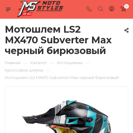
0
Мотошлем LS2
MX470 Subverter Max
черный бирюзовый
—
—
—
Главная
Каталог
Мотошлемы
—
Кроссовые шлемы
Мотошлем LS2 MX470 Subverter Max черный бирюзовый