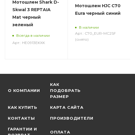
Мотошлем Shark D-
Мотошлем HJC C70
Skwal 3 REPTAIA
Eura черный синий
Mat черный
зеленый
В наличии
Арт.: C70_EUR-MC2SF
Всегда в наличии
(снято)
Арт.: HE0913EKXK
КАК
О КОМПАНИИ
ПОДОБРАТЬ
РАЗМЕР
КАК КУПИТЬ
КАРТА САЙТА
КОНТАКТЫ
ПРОИЗВОДИТЕЛИ
ГАРАНТИИ И
ОПЛАТА