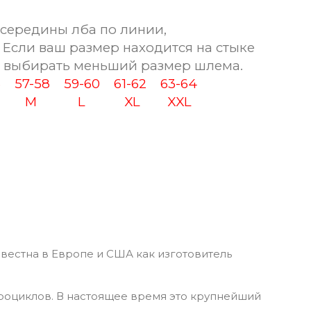
середины лба по линии,
Если ваш размер находится на стыке
ет выбирать меньший размер шлема.
6
57-58
59-60
61-62
63-64
M
L
XL
XX
L
вестна в Европе и США как изготовитель
роциклов. В настоящее время это крупнейший