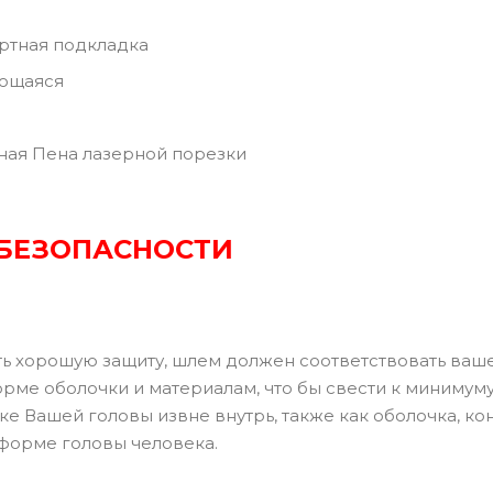
ртная подкладка
ющаяся
ная Пена лазерной порезки
 БЕЗОПАСНОСТИ
ть хорошую защиту, шлем должен соответствовать ваш
орме оболочки и материалам, что бы свести к минимум
ке Вашей головы извне внутрь, также как оболочка, к
 форме головы человека.