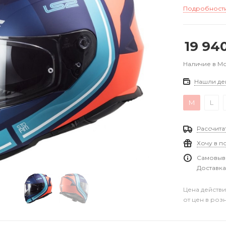
Подробност
19 94
Наличие в М
Нашли де
M
L
Рассчита
Хочу в п
Самовыво
Доставка
Цена действи
от цен в роз