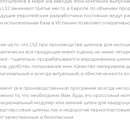
отошлемов в мире (на заводах этой компании выпускае
 LS2 занимают третье место в Европе по объемам про
едущие европейские разработчики постоянно ведут ра
 и испытательная база в Испании позволяет оператив
е на то, что LS2 при производстве шлемов для мотоц
актически вся продукция имеет оценку не ниже четыре
очей - тщательно прорабатываются аэродинамика шлемо
ов, удобство пользования ими. Качество материалов 
ригинальный и всегда актуальный, а обеспеченность к
мент (а в производственной программе всегда неско
енно то, что необходимо Вам. Будь это кроссовый мот
ункциональный модуляр или зимний шлем для квадроцик
ерглассовые шлемы, так и недорогие термопластовые
ет качественным и безопасным.