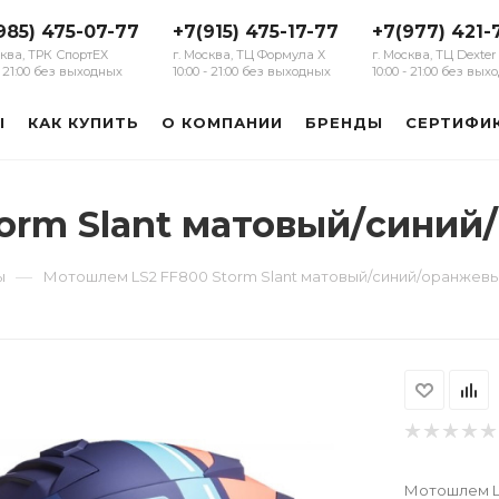
985) 475-07-77
+7(915) 475-17-77
+7(977) 421-
сква, ТРК СпортЕХ
г. Москва, ТЦ Формула Х
г. Москва, ТЦ Dexter
 - 21:00 без выходных
10:00 - 21:00 без выходных
10:00 - 21:00 без вы
Ы
КАК КУПИТЬ
О КОМПАНИИ
БРЕНДЫ
СЕРТИФИ
orm Slant матовый/сини
—
ы
Мотошлем LS2 FF800 Storm Slant матовый/синий/оранжев
Мотошлем LS