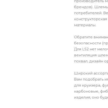
производитель м
брендов). Шлемы
потребителей. В
конструкторская
материалы.
Обратите внимани
безопасности (пр
Для LS2 нет мел
вентиляция шлем
похвал, дизайн о
Широкий ассорти
Вам подобрать им
для круизера, ф
карбоновые, фиб
изделия, оно буд