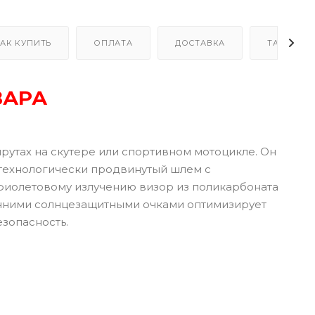
АК КУПИТЬ
ОПЛАТА
ДОСТАВКА
ТАБЛИЦА
ВАРА
шрутах на скутере или спортивном мотоцикле. Он
 технологически продвинутый шлем с
афиолетовому излучению визор из поликарбоната
енними солнцезащитными очками оптимизирует
зопасность.