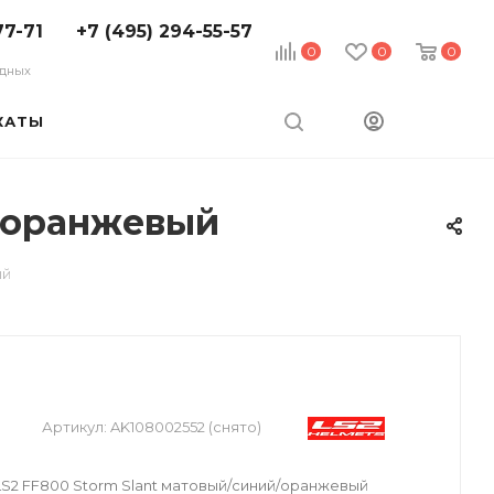
77-71
+7 (495) 294-55-57
0
0
0
ходных
КАТЫ
й/оранжевый
ый
Артикул:
AK108002552 (снято)
2 FF800 Storm Slant матовый/синий/оранжевый