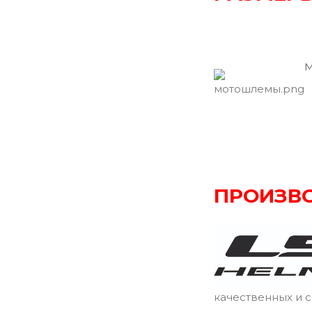
О
к
м
ПРОИЗВО
качественных и 