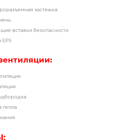
роразъемная застежка
мень
щие вставки безопасности
 EPS
вентиляции:
нтиляция
иляция
одбородка
 тепла
хания
: