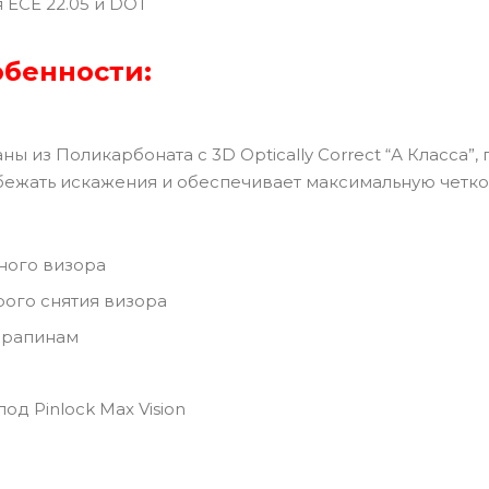
ECE 22.05 и DOT
обенности:
ны из Поликарбоната с 3D Optically Correct “А Класса”
бежать искажения и обеспечивает максимальную четко
ного визора
ого снятия визора
арапинам
д Pinlock Max Vision