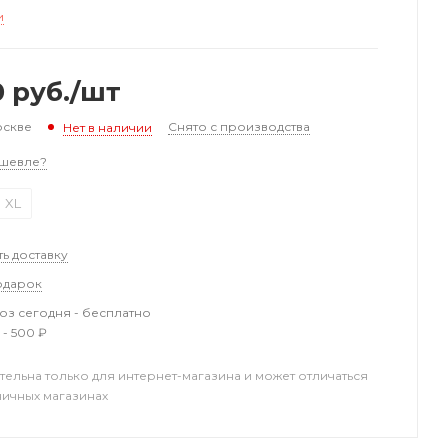
и
0
руб.
/шт
оскве
Снято с производства
Нет в наличии
шевле?
XL
ть доставку
одарок
з сегодня - бесплатно
 - 500 ₽
тельна только для интернет-магазина и может отличаться
ничных магазинах