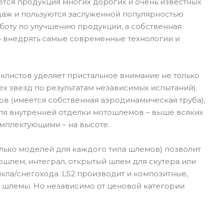
тся продукция многих дорогих и очень известных
даж и пользуются заслуженной популярностью
боту по улучшению продукции, а собственная
но внедрять самые современные технологии и
иклистов уделяет пристальное внимание не только
х звезд по результатам независимых испытаний).
в (имеется собственная аэродинамическая труба),
для внутренней отделки мотошлемов – выше всяких
омплектующими – на высоте.
лько моделей для каждого типа шлемов) позволит
ошлем, интеграл, открытый шлем для скутера или
ла/снегохода. LS2 производит и композитные,
 шлемы. Но независимо от ценовой категории