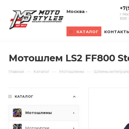
+7(
Москва
г. Мо
10:00
КАТАЛОГ
КОНТАКТ
Мотошлем LS2 FF800 St
—
—
—
Главная
Каталог
Мотошлемы
Шлемы интеграл
КАТАЛОГ
Мотошлемы
Мотокуртки