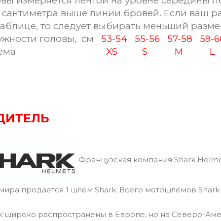
овы измеряется лентой на уровне середины л
сантиметра выше линии бровей. Если ваш ра
таблице, то следует выбирать меньший разме
ности головы, см
53-54
55-56
57-58
59-
ема
XS
S
M
L
ДИТЕЛЬ
Французская компания Shark Helme
 мира продается 1 шлем Shark. Всего мотошлемов Shark
 широко распространены в Европе, но на Северо-Аме