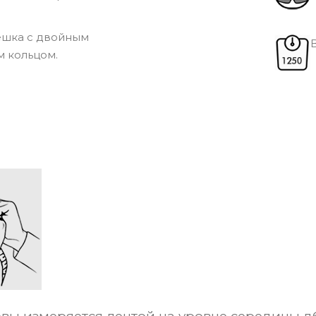
ешка с двойным
В
 кольцом.