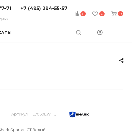
77-71
+7 (495) 294-55-57
0
0
0
ходных
КАТЫ
Артикул:
HE7050EWHU
ark Spartan GT белый