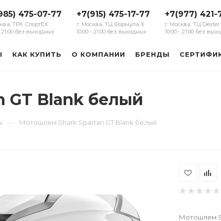
985) 475-07-77
+7(915) 475-17-77
+7(977) 421-
сква, ТРК СпортЕХ
г. Москва, ТЦ Формула Х
г. Москва, ТЦ Dexter
 - 21:00 без выходных
10:00 - 21:00 без выходных
10:00 - 21:00 без вы
Ы
КАК КУПИТЬ
О КОМПАНИИ
БРЕНДЫ
СЕРТИФИ
n GT Blank белый
—
ы
Мотошлем Shark Spartan GT Blank белый
Мотошлем Sh