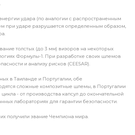
.
энергии удара (по аналогии с распространенным
лем при ударе разрушается определенным образом,
ра.
ание толстых (до 3 мм) визоров на некоторых
ологиях Формулы-1. При разработке своих шлемов
пасности и анализу рисков (CEESAR).
ых в Таиланде и Португалии, обе
одятся сложные композитные шлемы, в Португалии
цикла - от производства капсул до окончательной
нных лабораториях для гарантии безопасности.
них получили звание Чемпиона мира.