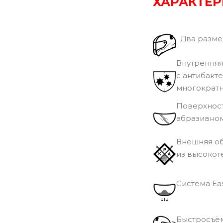
ХАРАКТЕ
Два размер
Внутренняя 
с антибакт
многократн
Поверхност
абразивном
Внешняя о
из высокот
Cистема Eas
Быстросъём