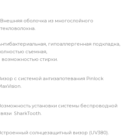
Внешняя оболочка из многослойного
стекловолокна.
Антибактериальная, гипоаллергенная подкладка,
полностью съемная,
с возможностью стирки.
Визор с системой антизапотевания Pinlock
axVision.
Возможность установки системы беспроводной
связи SharkTooth.
Встроенный солнцезащитный визор (UV380).