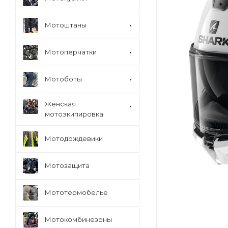
Мотоштаны
Мотоперчатки
Мотоботы
Женская
мотоэкипировка
Мотодождевики
Мотозащита
Мототермобелье
Мотокомбинезоны