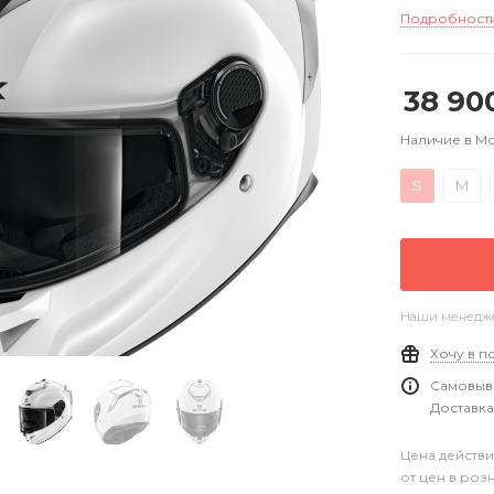
Подробност
38 90
Наличие в М
S
M
Наши менеджер
Хочу в п
Самовыво
Доставка
Цена действи
от цен в роз