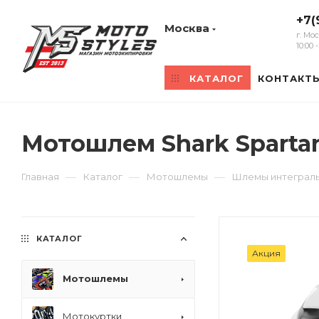
+7(
Москва
г. Мо
10:00
КАТАЛОГ
КОНТАКТ
Мотошлем Shark Sparta
—
—
—
Главная
Каталог
Мотошлемы
Шлемы интеграл
КАТАЛОГ
Акция
Мотошлемы
Мотокуртки