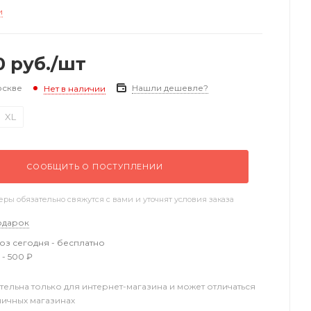
и
0
руб.
/шт
оскве
Нашли дешевле?
Нет в наличии
XL
СООБЩИТЬ О ПОСТУПЛЕНИИ
ы обязательно свяжутся с вами и уточнят условия заказа
одарок
з сегодня - бесплатно
 - 500 ₽
тельна только для интернет-магазина и может отличаться
ничных магазинах