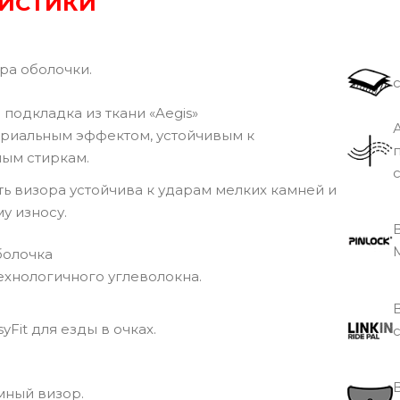
РИСТИКИ
а оболочки.
подкладка из ткани «Aegis»
ериальным эффектом, устойчивым к
ым стиркам.
ь визора устойчива к ударам мелких камней и
у износу.
M
болочка
ехнологичного углеволокна.
yFit для езды в очках.
ный визор.