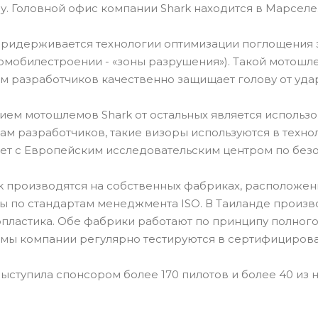
ду. Головной офис компании Shark находится в Марселе
придерживается технологии оптимизации поглощения 
омобилестроении - «зоны разрушения»). Такой мотош
м разработчиков качественно защищает голову от уда
ем мотошлемов Shark от остальных является использов
вам разработчиков, такие визоры используются в техн
ет с Европейским исследовательским центром по безо
 производятся на собственных фабриках, расположенн
 по стандартам менеджмента ISO. В Таиланде произв
пластика. Обе фабрики работают по принципу полного 
мы компании регулярно тестируются в сертифицирова
ыступила спонсором более 170 пилотов и более 40 из 