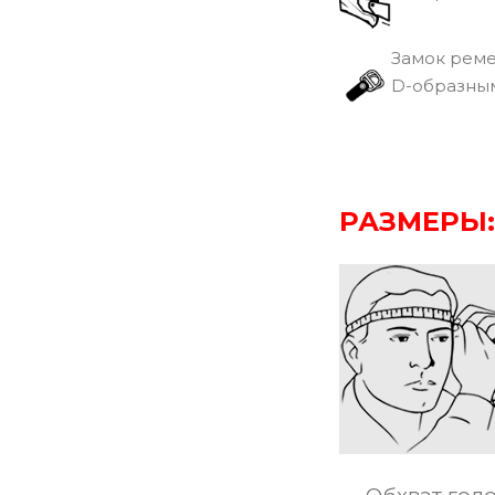
Замок рем
D-образным
РАЗМЕРЫ: