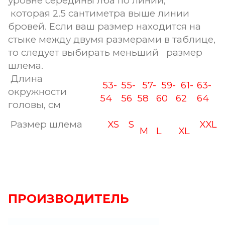
уровне середины лба по линии,
которая 2.5 сантиметра выше линии
бровей. Если ваш размер находится на
стыке между двумя размерами в таблице,
то следует выбирать меньший размер
шлема.
Длина
53-
55-
57-
59-
61-
63-
окружности
54
56
58
60
62
64
головы, см
Размер шлема
XS
S
XXL
M
L
XL
ПРОИЗВОДИТЕЛЬ