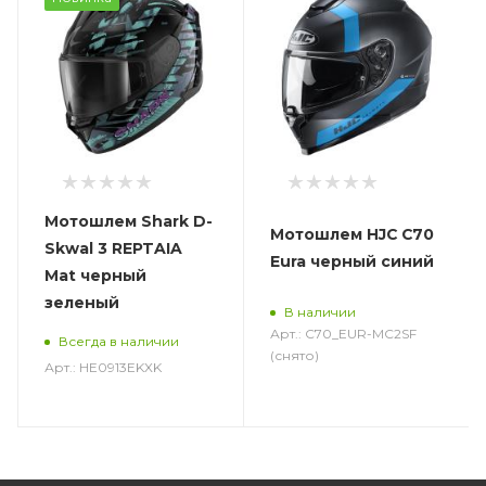
Мотошлем Shark D-
Мотошлем HJC C70
Skwal 3 REPTAIA
Eura черный синий
Mat черный
зеленый
В наличии
Арт.: C70_EUR-MC2SF
Всегда в наличии
(снято)
Арт.: HE0913EKXK