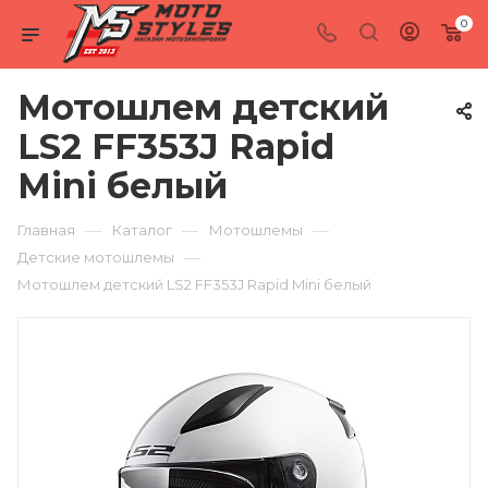
0
Мотошлем детский
LS2 FF353J Rapid
Mini белый
—
—
—
Главная
Каталог
Мотошлемы
—
Детские мотошлемы
Мотошлем детский LS2 FF353J Rapid Mini белый